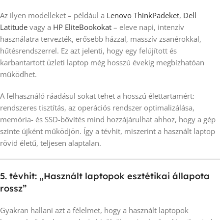
Az ilyen modelleket – például a
Lenovo ThinkPadeket
,
Dell
Latitude
vagy a
HP EliteBookokat
– eleve napi, intenzív
használatra tervezték, erősebb házzal, masszív zsanérokkal,
hűtésrendszerrel. Ez azt jelenti, hogy egy felújított és
karbantartott üzleti laptop még hosszú évekig megbízhatóan
működhet.
A felhasználó ráadásul sokat tehet a hosszú élettartamért:
rendszeres tisztítás, az operációs rendszer optimalizálása,
memória- és SSD-bővítés mind hozzájárulhat ahhoz, hogy a gép
szinte újként működjön. Így a tévhit, miszerint a használt laptop
rövid életű, teljesen alaptalan.
5. tévhit: „Használt laptopok esztétikai állapota
rossz”
Gyakran hallani azt a félelmet, hogy a használt laptopok