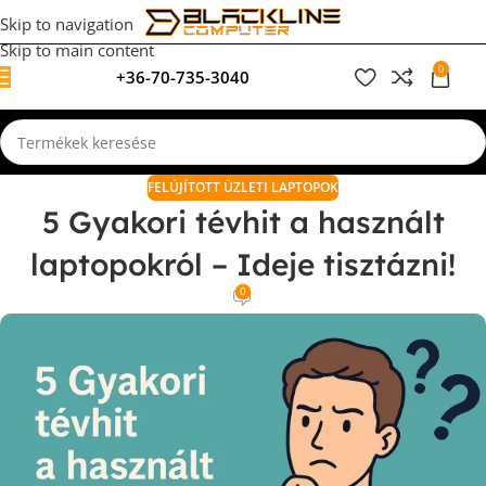
Skip to navigation
Skip to main content
0
+36-70-735-3040
0
F
FELÚJÍTOTT ÜZLETI LAPTOPOK
5 Gyakori tévhit a használt
laptopokról – Ideje tisztázni!
0