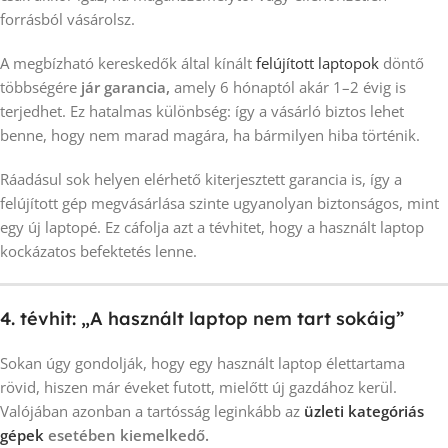
forrásból vásárolsz.
A megbízható kereskedők által kínált
felújított laptopok
döntő
többségére
jár garancia,
amely 6 hónaptól akár 1–2 évig is
terjedhet. Ez hatalmas különbség: így a vásárló biztos lehet
benne, hogy nem marad magára, ha bármilyen hiba történik.
Ráadásul sok helyen elérhető kiterjesztett garancia is, így a
felújított gép megvásárlása szinte ugyanolyan biztonságos, mint
egy új laptopé. Ez cáfolja azt a tévhitet, hogy a használt laptop
kockázatos befektetés lenne.
4. tévhit: „A használt laptop nem tart sokáig”
Sokan úgy gondolják, hogy egy használt laptop élettartama
rövid, hiszen már éveket futott, mielőtt új gazdához kerül.
Valójában azonban a tartósság leginkább az
üzleti kategóriás
gépek
esetében kiemelkedő.