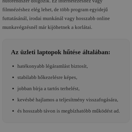
hűtőrendszer dolgozik. Ez internetezéshez vagy
filmnézéshez elég lehet, de több program egyidejű
futtatásánál, irodai munkánál vagy hosszabb online
munkavégzésnél már kijöhetnek a korlátai.
Az üzleti laptopok hűtése általában:
hatékonyabb légáramlást biztosít,
stabilabb hőkezelésre képes,
jobban bírja a tartós terhelést,
kevésbé hajlamos a teljesítmény visszafogására,
és hosszabb távon is megbízhatóbb működést ad.