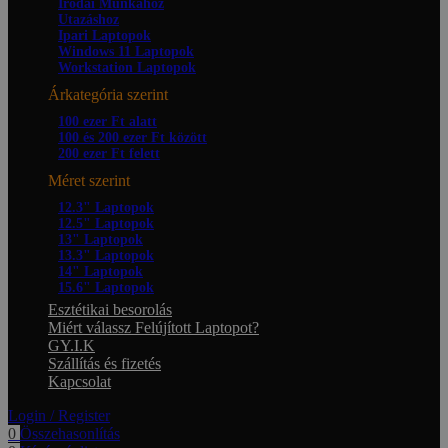
Irodai Munkához
Utazáshoz
Ipari Laptopok
Windows 11 Laptopok
Workstation Laptopok
Árkategória szerint
100 ezer Ft alatt
100 és 200 ezer Ft között
200 ezer Ft felett
Méret szerint
12.3" Laptopok
12.5" Laptopok
13" Laptopok
13.3" Laptopok
14" Laptopok
15.6" Laptopok
Esztétikai besorolás
Miért válassz Felújított Laptopot?
GY.I.K
Szállítás és fizetés
Kapcsolat
Login / Register
0
Összehasonlítás