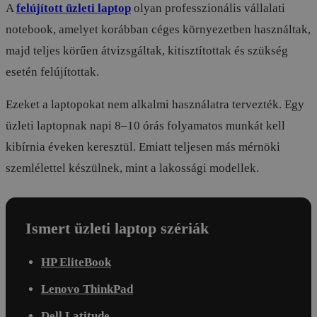
A
felújított üzleti laptop
olyan professzionális vállalati
notebook, amelyet korábban céges környezetben használtak,
majd teljes körűen átvizsgáltak, kitisztítottak és szükség
esetén felújítottak.
Ezeket a laptopokat nem alkalmi használatra tervezték. Egy
üzleti laptopnak napi 8–10 órás folyamatos munkát kell
kibírnia éveken keresztül. Emiatt teljesen más mérnöki
szemlélettel készülnek, mint a lakossági modellek.
Ismert üzleti laptop szériák
HP EliteBook
Lenovo ThinkPad
Dell Latitude