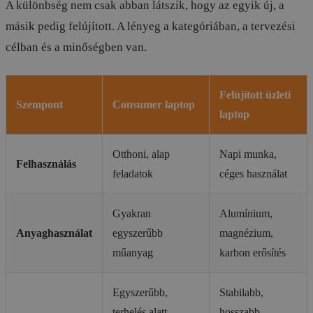
A különbség nem csak abban látszik, hogy az egyik új, a
másik pedig felújított. A lényeg a kategóriában, a tervezési
célban és a minőségben van.
Felújított üzleti
Szempont
Consumer laptop
laptop
Otthoni, alap
Napi munka,
Felhasználás
feladatok
céges használat
Gyakran
Alumínium,
Anyaghasználat
egyszerűbb
magnézium,
műanyag
karbon erősítés
Egyszerűbb,
Stabilabb,
terhelés alatt
hosszabb