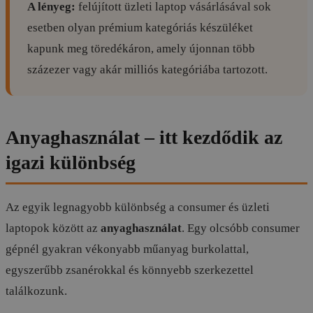
A lényeg:
felújított üzleti laptop vásárlásával sok
esetben olyan prémium kategóriás készüléket
kapunk meg töredékáron, amely újonnan több
százezer vagy akár milliós kategóriába tartozott.
Anyaghasználat – itt kezdődik az
igazi különbség
Az egyik legnagyobb különbség a consumer és üzleti
laptopok között az
anyaghasználat
. Egy olcsóbb consumer
gépnél gyakran vékonyabb műanyag burkolattal,
egyszerűbb zsanérokkal és könnyebb szerkezettel
találkozunk.