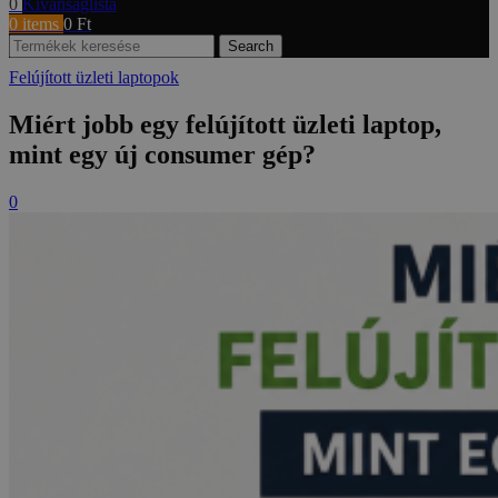
0
Kívánságlista
0
items
0
Ft
Search
Felújított üzleti laptopok
Miért jobb egy felújított üzleti laptop,
mint egy új consumer gép?
0