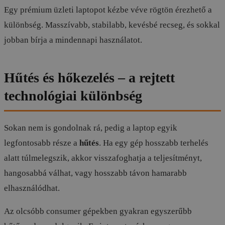
Egy prémium üzleti laptopot kézbe véve rögtön érezhető a
különbség. Masszívabb, stabilabb, kevésbé recseg, és sokkal
jobban bírja a mindennapi használatot.
Hűtés és hőkezelés – a rejtett
technológiai különbség
Sokan nem is gondolnak rá, pedig a laptop egyik
legfontosabb része a
hűtés
. Ha egy gép hosszabb terhelés
alatt túlmelegszik, akkor visszafoghatja a teljesítményt,
hangosabbá válhat, vagy hosszabb távon hamarabb
elhasználódhat.
Az olcsóbb consumer gépekben gyakran egyszerűbb