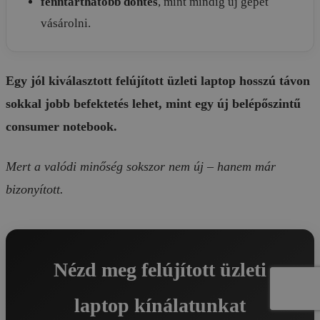
fenntarthatóbb döntés
, mint mindig új gépet
vásárolni.
Egy jól kiválasztott felújított üzleti laptop hosszú távon
sokkal jobb befektetés lehet, mint egy új belépőszintű
consumer notebook.
Mert a valódi minőség sokszor nem új – hanem már
bizonyított.
Nézd meg felújított üzleti
laptop kínálatunkat