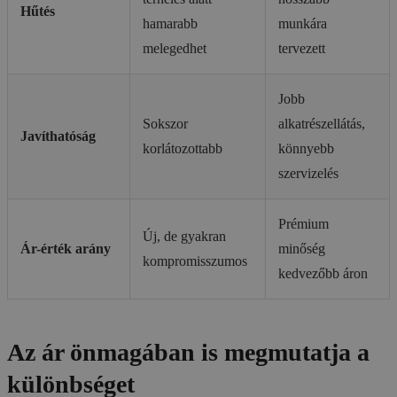
Hűtés
hamarabb
munkára
melegedhet
tervezett
Jobb
Sokszor
alkatrészellátás,
Javíthatóság
korlátozottabb
könnyebb
szervizelés
Prémium
Új, de gyakran
Ár-érték arány
minőség
kompromisszumos
kedvezőbb áron
Az ár önmagában is megmutatja a
különbséget