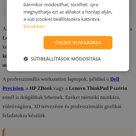
bármikor módosíthat, törölhet: újra
Fujitsu Lifebook
modellek
megnyithatja ezt az ablakot a honlap alján,
a süti (cookie) beállításokra kattintva.
Bővebben
Az ultra prémium üzleti laptopok, például a
Dell XPS
vagy a
Lenovo ThinkPad X1 Carbon
, már teljesen más szintet
ÖSSZES ELFOGADÁSA
képviselnek. Ezek ára újonnan gyakran
1 millió forint
környékén indul
, és komolyabb felszereltségnél akár
1,5
SÜTIBEÁLLÍTÁSOK MÓDOSÍTÁSA
millió forintig
is emelkedhet.
A professzionális workstation laptopok, például a
Dell
Precision
, a
HP ZBook
vagy a
Lenovo ThinkPad P széria
ennél is drágábbak lehetnek. Ezeket mérnöki munkára,
videóvágásra, 3D tervezésre és professzionális grafikai
feladatokra készítik.