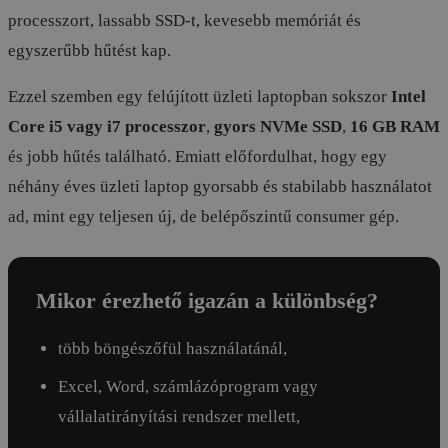
processzort, lassabb SSD-t, kevesebb memóriát és
egyszerűbb hűtést kap.
Ezzel szemben egy felújított üzleti laptopban sokszor
Intel
Core i5 vagy i7 processzor
,
gyors NVMe SSD
,
16 GB RAM
és jobb hűtés található. Emiatt előfordulhat, hogy egy
néhány éves üzleti laptop gyorsabb és stabilabb használatot
ad, mint egy teljesen új, de belépőszintű consumer gép.
Mikor érezhető igazán a különbség?
több böngészőfül használatánál,
Excel, Word, számlázóprogram vagy
vállalatirányítási rendszer mellett,