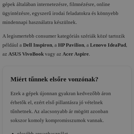
gépek általában internetezésre, filmnézésre, online
ügyintézésre, egyszerű irodai feladatokra és könnyebb
mindennapi használatra készülnek.
A legismertebb consumer kategóriás szériák közé tartozik
például a
Dell Inspiron
, a
HP Pavilion
, a
Lenovo IdeaPad
,
az
ASUS VivoBook
vagy az
Acer Aspire
.
Miért tűnnek elsőre vonzónak?
Ezek a gépek újonnan gyakran kedvezőbb áron
érhetők el, ezért első pillantásra jó vételnek
tűnhetnek. Az alacsonyabb ár mögött azonban
sokszor komoly kompromisszumok vannak.
olcsóbb anyaghasználat,