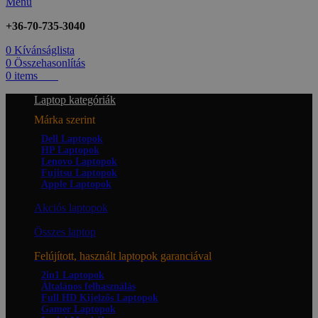
Menü
+36-70-735-3040
0
Kívánságlista
0
Összehasonlítás
0
items
0
Ft
Laptop kategóriák
Márka szerint
Dell Laptopok
HP Laptopok
Lenovo Laptopok
Fujitsu Laptopok
Apple Laptopok
Akciós laptopok
Összes laptop
Felújított, használt laptopok garanciával
2in1 Laptopok
Általános felhasználás
Full HD Kijelzős Laptopok
Gamer Laptopok