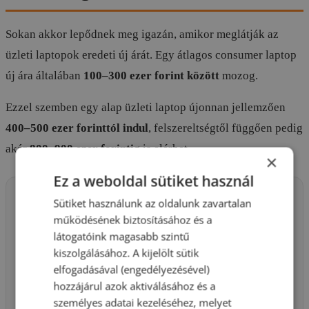
Sokan akkor lepődnek meg igazán, amikor meglátják az
üzleti laptopok eredeti új árát. Egy átlagos consumer laptop
új ára általában
100–300 ezer forint között
mozog.
Ezzel szemben egy alap üzleti laptop újonnan jellemzően
400–500 ezer forinttól indul
, felszereltségtől függően pedig
akár
800–900 ezer forintig
is elérhet.
×
Ez a weboldal sütiket használ
Sütiket használunk az oldalunk zavartalan
Ilyen modellek tartoznak ide:
működésének biztosításához és a
látogatóink magasabb szintű
HP EliteBook
modellek
kiszolgálásához. A kijelölt sütik
Dell Latitude
sorozatok
elfogadásával (engedélyezésével)
hozzájárul azok aktiválásához és a
Lenovo ThinkPad
széria
személyes adatai kezeléséhez, melyet