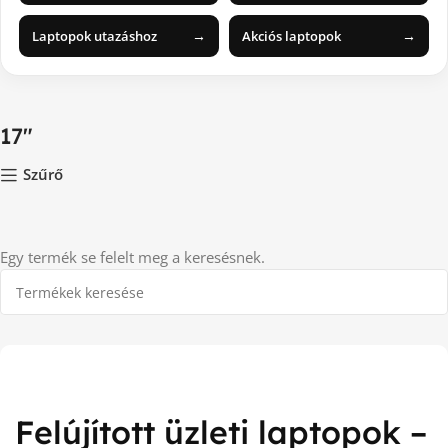
→
→
Laptopok utazáshoz
Akciós laptopok
17"
Szűrő
Egy termék se felelt meg a keresésnek.
Felújított üzleti laptopok –