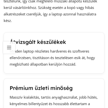
tesztelünk, így csak megfelelő műszaki állapotú készülék
kerül vásárlóinkhoz. Szükség esetén a kopó vagy hibás
alkatrészeket cseréljük, így a laptop azonnal használatra
kész.
Átvizsgált készülékek
Minden laptop részletes hardveres és szoftveres
ellenőrzésen, tisztításon és tesztelésen esik át, hogy
megbízható állapotban kerüljön hozzád.
Prémium üzleti minőség
Masszív kialakítás, tartós anyaghasználat, jobb hűtés,
kényelmes billentyűzet és hosszabb élettartam a