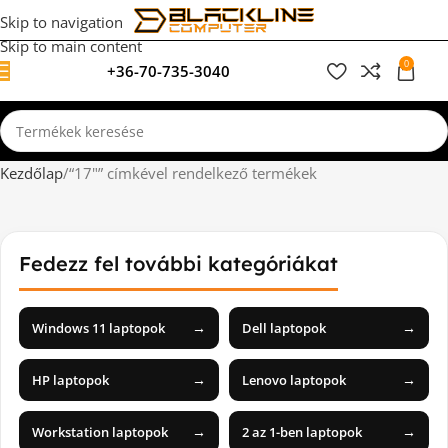
Skip to navigation
Skip to main content
0
+36-70-735-3040
0
F
Kezdőlap
“17"” címkével rendelkező termékek
Fedezz fel további kategóriákat
→
→
Windows 11 laptopok
Dell laptopok
→
→
HP laptopok
Lenovo laptopok
→
→
Workstation laptopok
2 az 1-ben laptopok