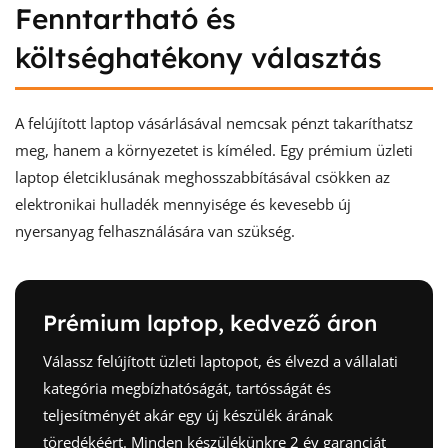
Fenntartható és
költséghatékony választás
A felújított laptop vásárlásával nemcsak pénzt takaríthatsz
meg, hanem a környezetet is kíméled. Egy prémium üzleti
laptop életciklusának meghosszabbításával csökken az
elektronikai hulladék mennyisége és kevesebb új
nyersanyag felhasználására van szükség.
Prémium laptop, kedvező áron
Válassz felújított üzleti laptopot, és élvezd a vállalati
kategória megbízhatóságát, tartósságát és
teljesítményét akár egy új készülék árának
töredékéért. Minden készülékünkre 2 év garanciát