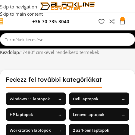
Skip to navigation
Skip to main content
0
+36-70-735-3040
0
F
Kezdőlap
“7480” címkével rendelkező termékek
Fedezz fel további kategóriákat
→
→
Windows 11 laptopok
Dell laptopok
→
→
HP laptopok
Lenovo laptopok
→
→
Workstation laptopok
2 az 1-ben laptopok