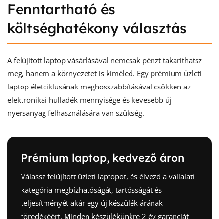
Fenntartható és
költséghatékony választás
A felújított laptop vásárlásával nemcsak pénzt takaríthatsz
meg, hanem a környezetet is kíméled. Egy prémium üzleti
laptop életciklusának meghosszabbításával csökken az
elektronikai hulladék mennyisége és kevesebb új
nyersanyag felhasználására van szükség.
Prémium laptop, kedvező áron
Válassz felújított üzleti laptopot, és élvezd a vállalati
kategória megbízhatóságát, tartósságát és
teljesítményét akár egy új készülék árának
töredékéért. Minden készülékünkre 2 év garanciát