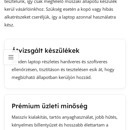
tesztelünk, így csak megfelelő műszaki állapotú készülék
kerül vásárlóinkhoz. Szükség esetén a kopó vagy hibás
alkatrészeket cseréljük, így a laptop azonnal használatra
kész.
Átvizsgált készülékek
Minden laptop részletes hardveres és szoftveres
ellenőrzésen, tisztításon és tesztelésen esik át, hogy
megbízható állapotban kerüljön hozzád.
Prémium üzleti minőség
Masszív kialakítás, tartós anyaghasználat, jobb hűtés,
kényelmes billentyűzet és hosszabb élettartam a