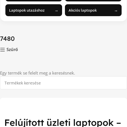
→
→
Laptopok utazáshoz
Akciós laptopok
7480
Szűrő
Egy termék se felelt meg a keresésnek.
Felújított üzleti laptopok –