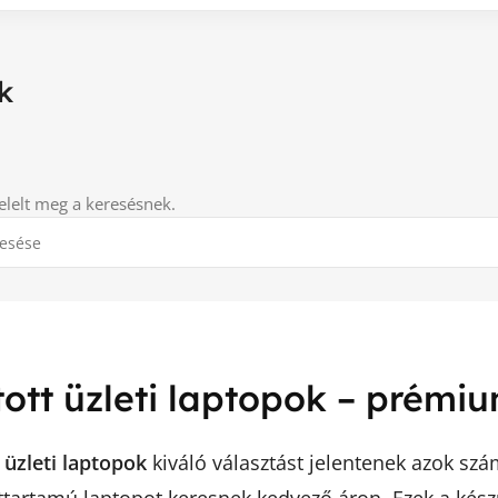
k
elelt meg a keresésnek.
ított üzleti laptopok – prém
t üzleti laptopok
kiváló választást jelentenek azok sz