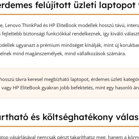
érdemes felújított üzleti laptopot
de, Lenovo ThinkPad és HP EliteBook modellek hosszú távú, intenz
s fejlettebb biztonsági funkciókkal rendelkeznek, így kiváló válas
modellek ugyanazt a prémium minőséget kínálják, mint új korukban,
selnek mind magánszemélyek, mind vállalkozások számára.
osszú távra keresel megbízható laptopot, érdemes üzleti kategóriá
 vagy HP EliteBook gyakran jobb befektetés, mint egy hasonló árú
rtható és költséghatékony válas
laptop vásárlásával nemcsak pénzt takaríthatsz meg, hanem a körn