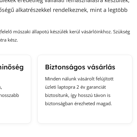
ékek eredetileg vállalati felhasználásra készültek,
őségű alkatrészekkel rendelkeznek, mint a legtöbb
gfelelő műszaki állapotú készülék kerül vásárlóinkhoz. Szükség
tra kész.
minőség
Biztonságos vásárlás
Minden nálunk vásárolt felújított
,
üzleti laptopra 2 év garanciát
 hosszabb
biztosítunk, így hosszú távon is
biztonságban érezheted magad.