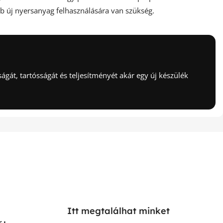
b új nyersanyag felhasználására van szükség.
óságát, tartósságát és teljesítményét akár egy új készülék
Itt megtalálhat minket