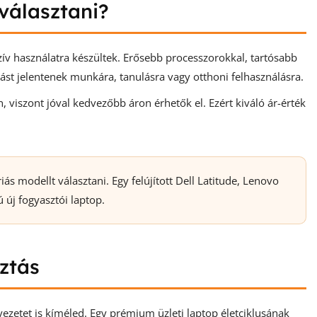
 választani?
ív használatra készültek. Erősebb processzorokkal, tartósabb
ztást jelentenek munkára, tanulásra vagy otthoni felhasználásra.
 viszont jóval kedvezőbb áron érhetők el. Ezért kiváló ár-érték
s modellt választani. Egy felújított Dell Latitude, Lenovo
 új fogyasztói laptop.
ztás
yezetet is kíméled. Egy prémium üzleti laptop életciklusának