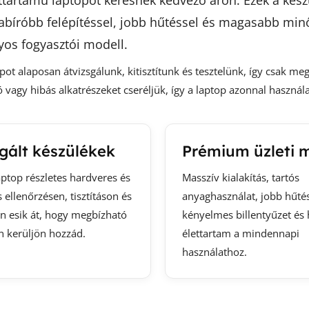
ttartamú laptopot keresnek kedvező áron. Ezek a készül
pabíróbb felépítéssel, jobb hűtéssel és magasabb min
os fogyasztói modell.
ot alaposan átvizsgálunk, kitisztítunk és tesztelünk, így csak me
 vagy hibás alkatrészeket cseréljük, így a laptop azonnal használa
gált készülékek
Prémium üzleti 
ptop részletes hardveres és
Masszív kialakítás, tartós
 ellenőrzésen, tisztításon és
anyaghasználat, jobb hűtés
en esik át, hogy megbízható
kényelmes billentyűzet és
n kerüljön hozzád.
élettartam a mindennapi
használathoz.