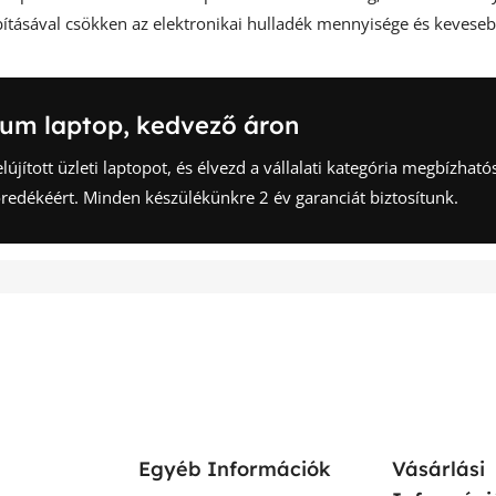
tásával csökken az elektronikai hulladék mennyisége és keveseb
um laptop, kedvező áron
elújított üzleti laptopot, és élvezd a vállalati kategória megbízhat
redékéért. Minden készülékünkre 2 év garanciát biztosítunk.
Egyéb Információk
Vásárlási