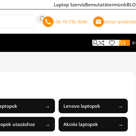
Laptop Szervíz
Bemutatótermünk
BLO
+36-70-735-3040
[email protecte
0
→
→
laptopok
Lenovo laptopok
→
→
topok utazáshoz
Akciós laptopok