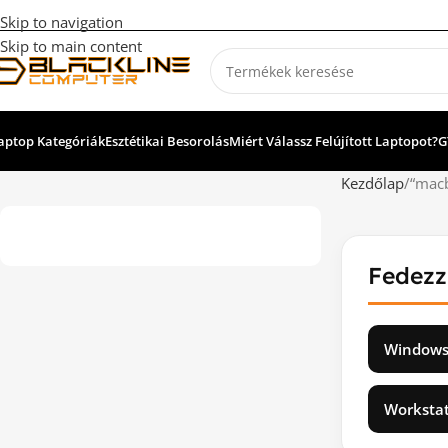
Skip to navigation
Skip to main content
aptop Kategóriák
Esztétikai Besorolás
Miért Válassz Felújított Laptopot?
G
Kezdőlap
“macb
Fedezz
Windows
Workstat