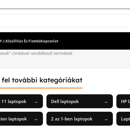
Y.I.K
Szállítás És Fizetés
Kapcsolat
ook” címkével rendelkező termékek
 fel további kategóriákat
→
→
 11 laptopok
Dell laptopok
HP 
→
→
ion laptopok
2 az 1-ben laptopok
Lap