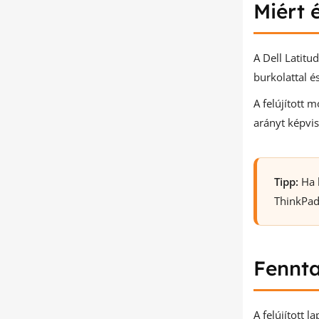
Miért 
A Dell Latitu
burkolattal é
A felújított 
arányt képvi
Tipp:
Ha h
ThinkPad
Fennta
A felújított 