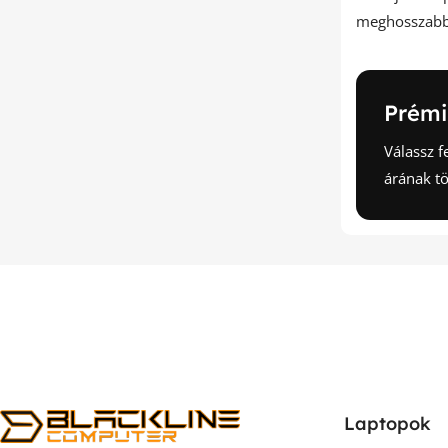
meghosszabbí
Prémi
Válassz f
árának tö
Laptopok