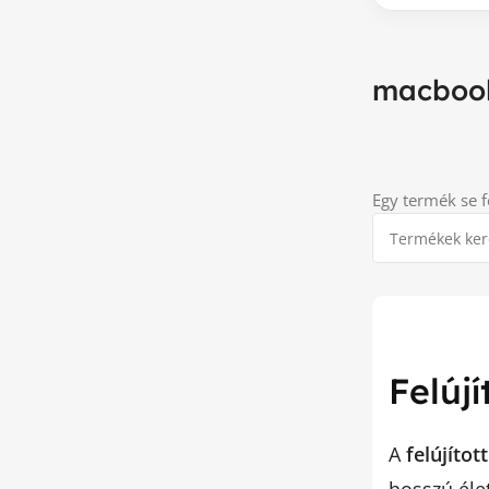
macboo
Egy termék se f
Felúj
A
felújítot