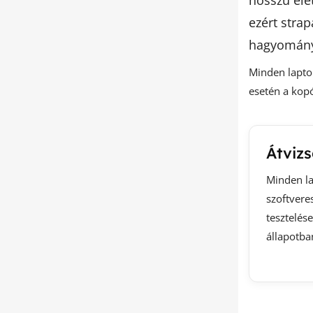
hosszú éle
ezért stra
hagyomány
Minden laptop
esetén a kopó
Átvizs
Minden la
szoftveres
tesztelés
állapotba