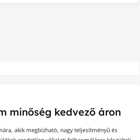
ium minőség kedvező áron
ámára, akik megbízható, nagy teljesítményű és