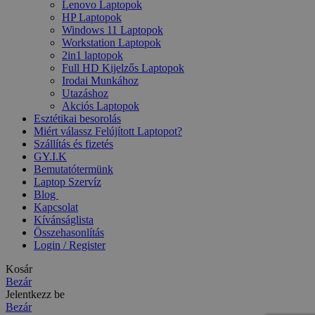
Lenovo Laptopok
HP Laptopok
Windows 11 Laptopok
Workstation Laptopok
2in1 laptopok
Full HD Kijelzős Laptopok
Irodai Munkához
Utazáshoz
Akciós Laptopok
Esztétikai besorolás
Miért válassz Felújított Laptopot?
Szállítás és fizetés
GY.I.K
Bemutatótermünk
Laptop Szervíz
Blog
Kapcsolat
Kívánságlista
Összehasonlítás
Login / Register
Kosár
Bezár
Jelentkezz be
Bezár