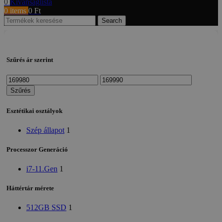
0
Kívánságlista
0
items
0
Ft
Search
Szűrés ár szerint
Min
Max
ár
ár
Szűrés
Esztétikai osztályok
Szép állapot
1
Processzor Generáció
i7-11.Gen
1
Háttértár mérete
512GB SSD
1