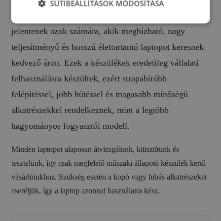
SÜTIBEÁLLÍTÁSOK MÓDOSÍTÁSA
A
felújított üzleti laptopok
kiváló választást
jelentenek azok számára, akik megbízható, nagy
teljesítményű és hosszú élettartamú laptopot keresnek
kedvező áron. Ezek a készülékek eredetileg vállalati
felhasználásra készültek, ezért strapabíróbb
felépítéssel, jobb hűtéssel és magasabb minőségű
alkatrészekkel rendelkeznek, mint a legtöbb
hagyományos fogyasztói modell.
Minden laptopot alaposan átvizsgálunk, kitisztítunk és
tesztelünk, így csak megfelelő műszaki állapotú készülék kerül
vásárlóinkhoz. Szükség esetén a kopó vagy hibás alkatrészeket
cseréljük, így a laptop azonnal használatra kész.