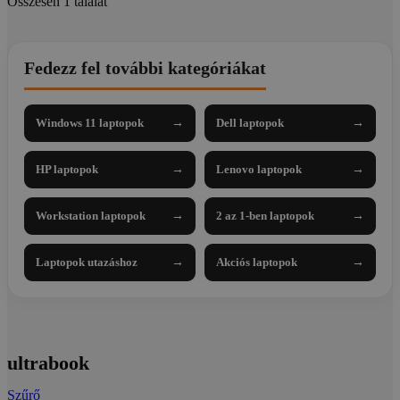
Összesen 1 találat
Fedezz fel további kategóriákat
Windows 11 laptopok
→
Dell laptopok
→
HP laptopok
→
Lenovo laptopok
→
Workstation laptopok
→
2 az 1-ben laptopok
→
Laptopok utazáshoz
→
Akciós laptopok
→
ultrabook
Szűrő