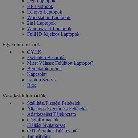
Dell Laptopok
HP Laptopok
Lenovo Laptopok
Workstation Laptopok
2in1 Laptopok
Windows 11 Laptopok
FullHD Kijelzős Laptopok
Egyéb Információk
GY.I.K
Esztétikai Besorolás
Miért Válassz Felújított Laptopot?
Bemutatótermünk
Kapcsolat
Laptop Szervíz
Blog
Vásárlási Információk
Szállítási/Fizetési Feltételek
Általános Szerződési Feltételek
Adatkezelési Tájékoztató
Céginformációk
Elállási Nyilatkozat
OTP Áruhitel Tájékoztató
Tanúsítvány