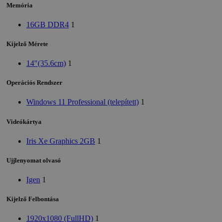
Memória
16GB DDR4
1
Kijelző Mérete
14"(35.6cm)
1
Operációs Rendszer
Windows 11 Professional (telepített)
1
Videókártya
Iris Xe Graphics 2GB
1
Ujjlenyomat olvasó
Igen
1
Kijelző Felbontása
1920x1080 (FullHD)
1