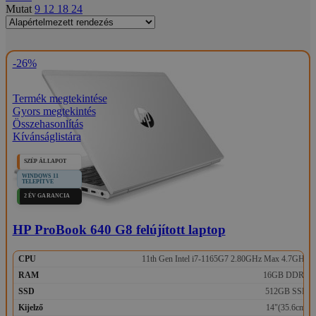
Mutat
9
12
18
24
-26%
Termék megtekintése
Gyors megtekintés
Összehasonlítás
Kívánságlistára
SZÉP ÁLLAPOT
WINDOWS 11
TELEPÍTVE
2 ÉV GARANCIA
HP ProBook 640 G8 felújított laptop
CPU
11th Gen Intel i7-1165G7 2.80GHz Max 4.7GHz
RAM
16GB DDR4
SSD
512GB SSD
Kijelző
14"(35.6cm)