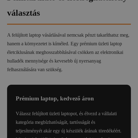
választás
A felújított laptop vásárlásával nemcsak pénzt takaríthatsz meg,
hanem a környezetet is kíméled. Egy prémium üzleti laptop
életciklusának meghosszabbításával csökken az elektronikai
hulladék mennyisége és kevesebb új nyersanyag
felhasználására van szükség.
Prémium laptop, kedvező áron
Válassz felújított üzleti laptopot, és élvezd a vállalati
kategória megbízhatóságát, tartósságát és
teljesítményét akár egy új készülék árának töredékéért.