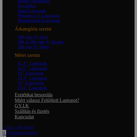
Irodai Munkához
Utazáshoz
Ipari Laptopok
Windows 11 Laptopok
Workstation Laptopok
Árkategória szerint
100 ezer Ft alatt
100 és 200 ezer Ft között
200 ezer Ft felett
Méret szerint
12.3" Laptopok
12.5" Laptopok
13" Laptopok
13.3" Laptopok
14" Laptopok
15.6" Laptopok
Esztétikai besorolás
Miért válassz Felújított Laptopot?
GY.I.K
Szállítás és fizetés
Kapcsolat
Login / Register
0
Összehasonlítás