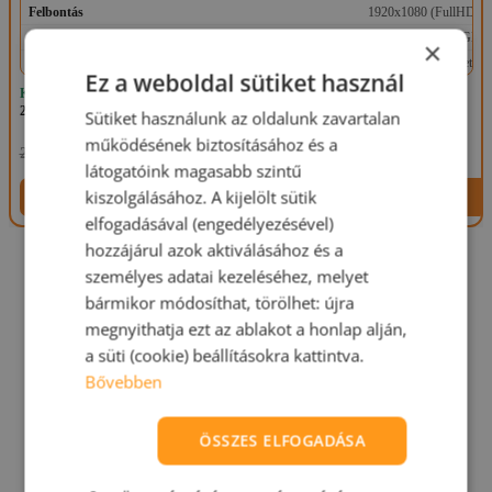
Felbontás
1920x1080 (FullHD)
VGA
Iris Xe Graphics 2GB
×
OS
Windows 11 Professional (telepített)
Ez a weboldal sütiket használ
Készleten: 1 db
2 év háztól-házig garancia
Sütiket használunk az oldalunk zavartalan
169.990 Ft
működésének biztosításához és a
229.990 Ft
látogatóink magasabb szintű
kiszolgálásához. A kijelölt sütik
Termék megtekintése
elfogadásával (engedélyezésével)
hozzájárul azok aktiválásához és a
személyes adatai kezeléséhez, melyet
bármikor módosíthat, törölhet: újra
Felújított üzleti laptopok –
megnyithatja ezt az ablakot a honlap alján,
a süti (cookie) beállításokra kattintva.
Bővebben
prémium minőség kedvező
ÖSSZES ELFOGADÁSA
áron