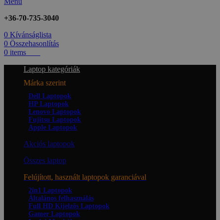
Menü
+36-70-735-3040
0
Kívánságlista
0
Összehasonlítás
0
items
0
Ft
Laptop kategóriák
Márka szerint
Dell Laptopok
HP Laptopok
Lenovo Laptopok
Fujitsu Laptopok
Apple Laptopok
Akciós laptopok
Összes laptop
Felújított, használt laptopok garanciával
2in1 Laptopok
Általános felhasználás
Full HD Kijelzős Laptopok
Gamer Laptopok