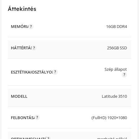
Áttekintés
MEMÓRIA
16GB DDR4
HÁTTÉRTÁR
256GB SSD
Szép állapot
ESZTÉTIKAIOSZTÁLYOK
MODELL
Latitude 3510
FELBONTÁSA
(FullHD) 1920×1080
OPTIKAIMEGHAJTÓ
meghajtó nélkül