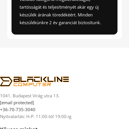
tartósságát és teljesítményét akár egy új
készülék árának töredékéért. Minden
készülékünkre 2 év garanciát biztosítunk.
1041. Budapest Virág utca 13.
[email protected]
+36-70-735-3040
Nyitvatartás: H-P: 11:00-tól 19:00-ig