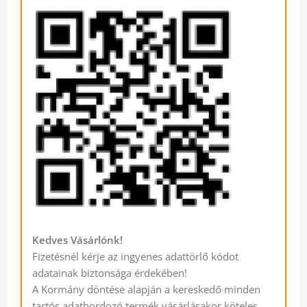
Kedves Vásárlónk!
Fizetésnél kérje az ingyenes adattörlő kódot
adatainak biztonsága érdekében!
A Kormány döntése alapján a kereskedő minden
tartós adathordozó termék vásárlásakor köteles