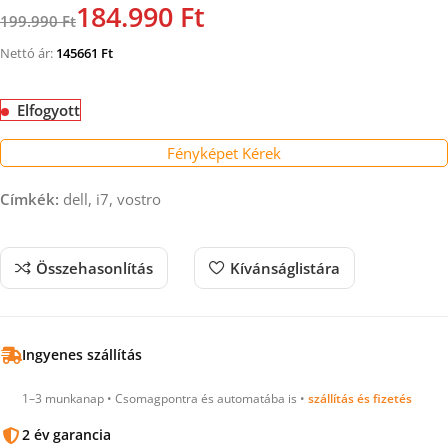
184.990 Ft
199.990 Ft
Nettó ár:
145661
Ft
Elfogyott
Fényképet Kérek
Címkék:
dell, i7, vostro
Összehasonlítás
Kívánságlistára
Ingyenes szállítás
1–3 munkanap • Csomagpontra és automatába is •
szállítás és fizetés
2 év garancia