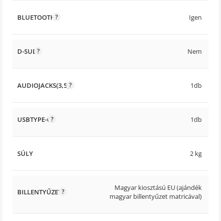
BLUETOOTH
Igen
D-SUB
Nem
AUDIOJACKS(3,5)
1db
USBTYPE-C
1db
SÚLY
2 kg
Magyar kiosztású EU (ajándék
BILLENTYŰZET
magyar billentyűzet matricával)