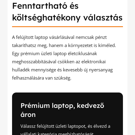
Fenntartható és
költséghatékony választás
A felújított laptop vásárlásával nemcsak pénzt
takaríthatsz meg, hanem a környezetet is kíméled.
Egy prémium üzleti laptop életciklusának
meghosszabbításával csökken az elektronikai
hulladék mennyisége és kevesebb új nyersanyag
felhasználására van szükség.
Prémium laptop, kedvező
áron
Válassz felújított üzleti laptopot, és élvezd a
vállalati kategória megbízhatóságát,