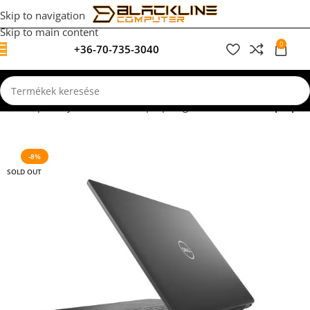
Skip to navigation
Skip to main content
0
+36-70-735-3040
0
F
Kezdőlap
Felújított, használt laptopok garanciával
Dell Laptopok
-8%
SOLD OUT