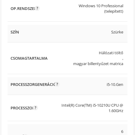
Windows 10 Professional
OP.RENDSZER
(telepített)
SZÍN
Szürke
Hálózati töltő
CSOMAGTARTALMA
,
magyar billentyűzet matrica
PROCESSZORGENERÁCIÓ
i5-10.Gen
Intel(R) Core(TM) i5-10210U CPU @
PROCESSZOR
1.60GHz
6