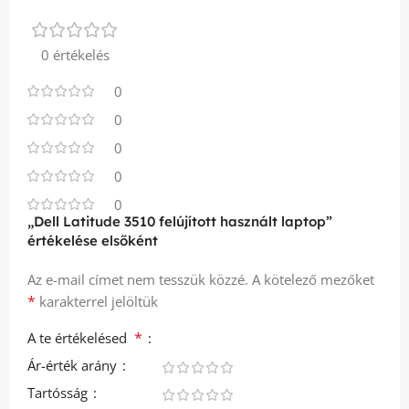
0 értékelés
0
0
0
0
0
„Dell Latitude 3510 felújított használt laptop”
értékelése elsőként
Az e-mail címet nem tesszük közzé.
A kötelező mezőket
*
karakterrel jelöltük
*
A te értékelésed
Ár-érték arány
Tartósság