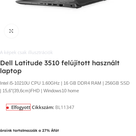
Kép nagyítása
A képek csak illusztrációk
Dell Latitude 3510 felújított használt
laptop
Intel i5-10210U CPU 1.60GHz | 16 GB DDR4 RAM | 256GB SSD
| 15,6″(39,6cm)FHD | Windows10 home
Elfogyott
Cikkszám:
BL11347
áraink tartalmazzák a 27% Áfát