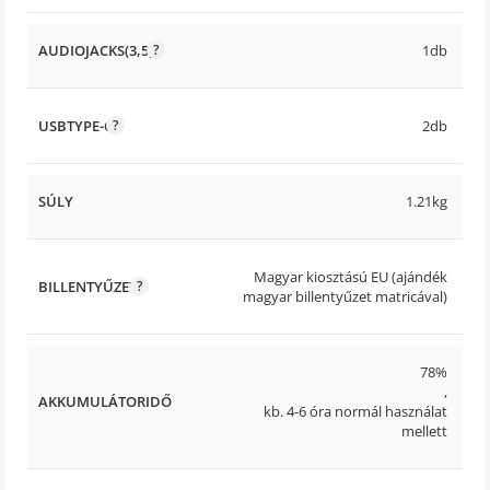
AUDIOJACKS(3,5)
1db
USBTYPE-C
2db
SÚLY
1.21kg
Magyar kiosztású EU (ajándék
BILLENTYŰZET
magyar billentyűzet matricával)
78%
,
AKKUMULÁTORIDŐ
kb. 4-6 óra normál használat
mellett