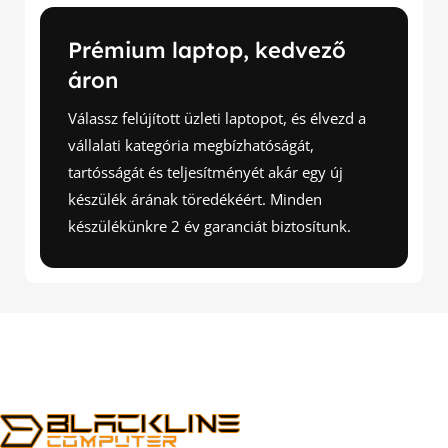
Prémium laptop, kedvező
áron
Válassz felújított üzleti laptopot, és élvezd a
vállalati kategória megbízhatóságát,
tartósságát és teljesítményét akár egy új
készülék árának töredékéért. Minden
készülékünkre 2 év garanciát biztosítunk.