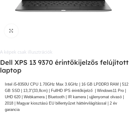
Kép nagyítása
A képek csak illusztrációk
Dell XPS 13 9370 érintőkijelzős felújított
laptop
Intel i5-8350U CPU 1.70GHz Max 3.6GHz | 16 GB LPDDR3 RAM | 512
GB SSD | 13,3″(33,8cm) | FullHD IPS érintőkijelző | Windows11 Pro |
UHD 620 | Webkamera | Bluetooth | IR kamera | ujjlenyomat olvasó |
2018 | Magyar kiosztású EU billentyűzet háttérvilágítással | 2 év
garancia