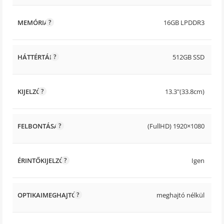
MEMÓRIA
16GB LPDDR3
HÁTTÉRTÁR
512GB SSD
KIJELZŐ
13.3"(33.8cm)
FELBONTÁSA
(FullHD) 1920×1080
ÉRINTŐKIJELZŐ
Igen
OPTIKAIMEGHAJTÓ
meghajtó nélkül