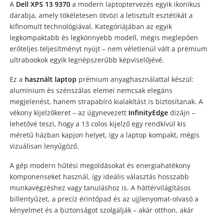
A
Dell XPS 13 9370
a modern laptoptervezés egyik ikonikus
darabja, amely tökéletesen ötvözi a letisztult esztétikát a
kifinomult technológiával. Kategóriájában az egyik
legkompaktabb és legkönnyebb modell, mégis meglepően
erőteljes teljesítményt nyújt – nem véletlenül vált a prémium
ultrabookok egyik legnépszerűbb képviselőjévé.
Ez a
használt laptop
prémium anyaghasználattal készül:
alumínium és szénszálas elemei nemcsak elegáns
megjelenést, hanem strapabíró kialakítást is biztosítanak. A
vékony kijelzőkeret – az úgynevezett
InfinityEdge
dizájn –
lehetővé teszi, hogy a 13 colos kijelző egy rendkívül kis
méretű házban kapjon helyet, így a laptop kompakt, mégis
vizuálisan lenyűgöző.
A gép modern hűtési megoldásokat és energiahatékony
komponenseket használ, így ideális választás hosszabb
munkavégzéshez vagy tanuláshoz is. A háttérvilágításos
billentyűzet, a precíz érintőpad és az ujjlenyomat-olvasó a
kényelmet és a biztonságot szolgálják – akár otthon, akár