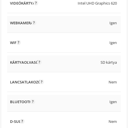
VIDEÓKÁRTYA
Intel UHD Graphics 620
WEBKAMERA
Igen
WIFI
Igen
KÁRTYAOLVASÓ
SD kártya
LANCSATLAKOZÓ
Nem
BLUETOOTH
Igen
D-SUB
Nem