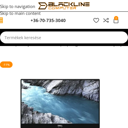
Skip to navigation
Skip to main content
0
+36-70-735-3040
0
F
Kezdőlap
Felújított, használt laptopok garanciával
Dell Laptopok
-11%