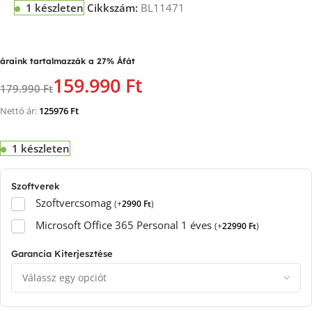
1 készleten
Cikkszám:
BL11471
áraink tartalmazzák a 27% Áfát
159.990 Ft
179.990 Ft
Nettó ár:
125976
Ft
1 készleten
Szoftverek
Szoftvercsomag
(
+
2990
Ft
)
Microsoft Office 365 Personal 1 éves
(
+
22990
Ft
)
Garancia Kiterjesztése