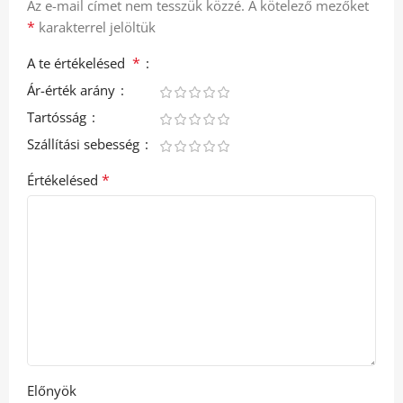
Az e-mail címet nem tesszük közzé.
A kötelező mezőket
*
karakterrel jelöltük
*
A te értékelésed
Ár-érték arány
Tartósság
Szállítási sebesség
*
Értékelésed
Előnyök