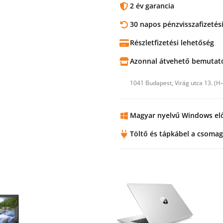
2 év garancia
30 napos pénzvisszafizetés
Részletfizetési lehetőség
Azonnal átvehető bemuta
1041 Budapest, Virág utca 13. (H
Magyar nyelvű Windows elő
Töltő és tápkábel a csomag