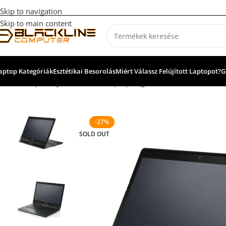
Skip to navigation
Skip to main content
aptop Kategóriák
Esztétikai Besorolás
Miért Válassz Felújított Laptopot?
G
Kezdőlap
Felújított, használt laptopok garanciával
Irodai Mun
-27%
SOLD OUT