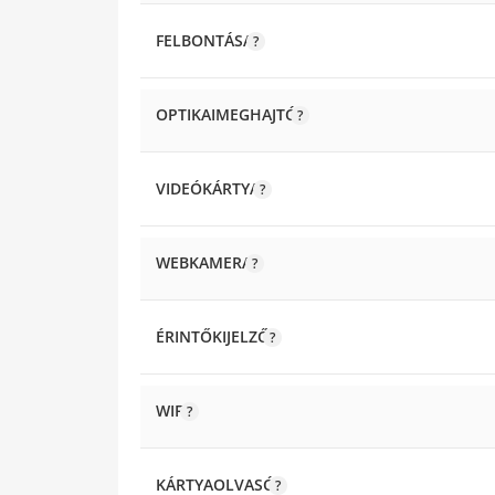
FELBONTÁSA
OPTIKAIMEGHAJTÓ
VIDEÓKÁRTYA
WEBKAMERA
ÉRINTŐKIJELZŐ
WIFI
KÁRTYAOLVASÓ