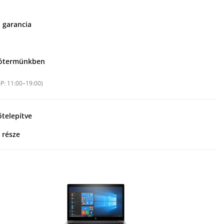
i garancia
tótermünkben
–P: 11:00–19:00)
telepítve
 része