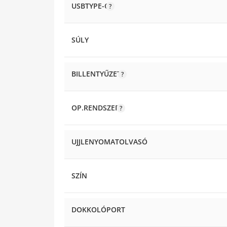
USBTYPE-C
SÚLY
BILLENTYŰZET
OP.RENDSZER
UJJLENYOMATOLVASÓ
SZÍN
DOKKOLÓPORT