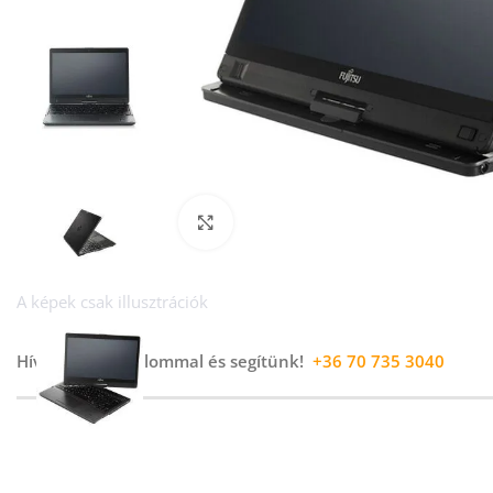
Kép nagyítása
A képek csak illusztrációk
Hívj minket bizalommal és segítünk!
+36 70 735 3040