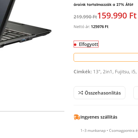
áraink tartalmazzák a 27% Áfát
159.990 Ft
219.990 Ft
Nettó ár:
125976
Ft
Elfogyott
Címkék:
13", 2in1, Fujitsu, i5
Összehasonlítás
Ingyenes szállítás
1–3 munkanap • Csomagpontra és