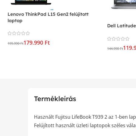
Lenovo ThinkPad L15 Gen2 felújított
laptop
Dell Latitude
179.990 Ft
199.990 Ft
119.
144.990 Ft
Termékleírás
Használt Fujitsu LifeBook T939 2 az 1-ben lapt
Felújított használt üzleti laptopok széles vál