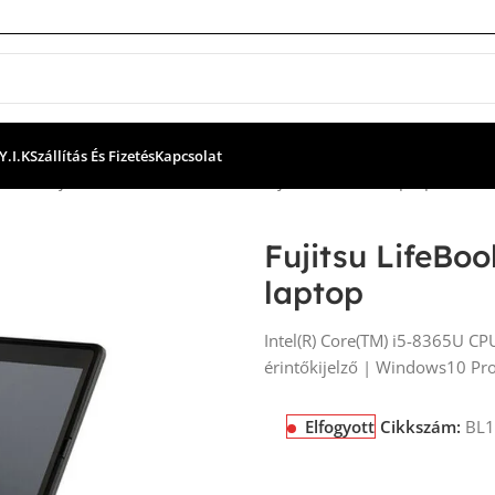
Y.I.K
Szállítás És Fizetés
Kapcsolat
kához
Fujitsu LifeBook T939 2in1 felújított használt laptop
Fujitsu LifeBoo
laptop
Intel(R) Core(TM) i5-8365U 
érintőkijelző | Windows10 Pr
Elfogyott
Cikkszám:
BL1