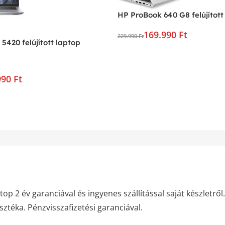
HP ProBook 640 G8 felújított
169.990 Ft
229.990 Ft
 5420 felújított laptop
990 Ft
op 2 év garanciával és ingyenes szállítással saját készletről.
asztéka. Pénzvisszafizetési garanciával.