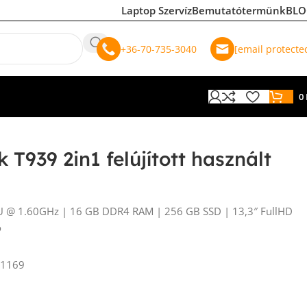
Laptop Szervíz
Bemutatótermünk
BLO
+36-70-735-3040
[email protecte
0
k T939 2in1 felújított használt
CPU @ 1.60GHz | 16 GB DDR4 RAM | 256 GB SSD | 13,3″ FullHD
o
1169