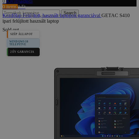
0
Kívánságlista
0
items
0
Ft
Search
Kezdőlap
Felújított, használt laptopok garanciával
GETAC S410
ipari felújított használt laptop
Sold out
SZÉP ÁLLAPOT
WINDOWS 10
TELEPÍTVE
2 ÉV GARANCIA