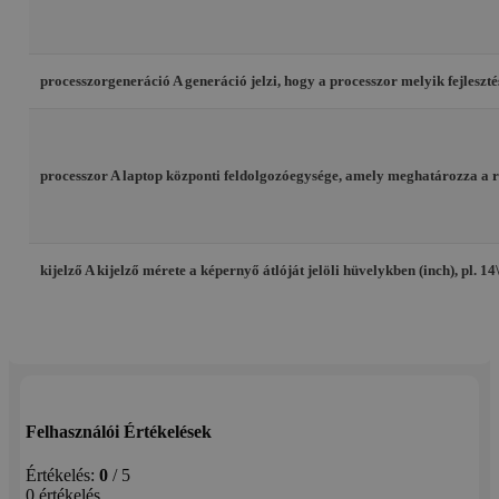
processzorgeneráció
A generáció jelzi, hogy a processzor melyik fejlesz
processzor
A laptop központi feldolgozóegysége, amely meghatározza a rends
kijelző
A kijelző mérete a képernyő átlóját jelöli hüvelykben (inch), pl. 
Felhasználói Értékelések
Értékelés:
0
/ 5
0 értékelés