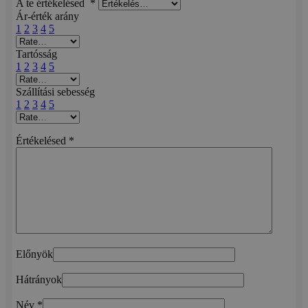
A te értékelésed
*
Ár-érték arány
1
2
3
4
5
Tartósság
1
2
3
4
5
Szállítási sebesség
1
2
3
4
5
Értékelésed
*
Előnyök
Hátrányok
Név
*