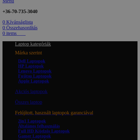
Menü
+36-70-735-3040
0
Kívánságlista
0
Összehasonlítás
0
items
0
Ft
Laptop kategóriák
Márka szerint
Dell Laptopok
HP Laptopok
Lenovo Laptopok
Fujitsu Laptopok
Apple Laptopok
Akciós laptopok
Összes laptop
Felújított, használt laptopok garanciával
2in1 Laptopok
Általános felhasználás
Full HD Kijelzős Laptopok
Gamer Laptopok