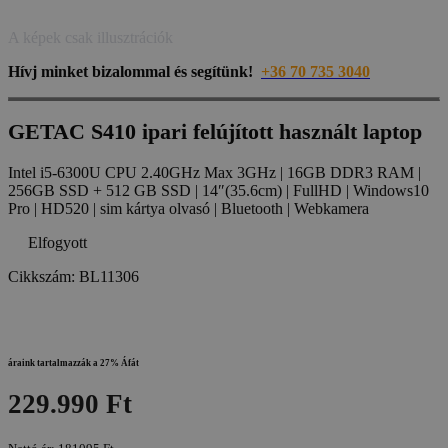
A képek csak illusztrációk
Hívj minket bizalommal és segítünk!
+36 70 735 3040
GETAC S410 ipari felújított használt laptop
Intel i5-6300U CPU 2.40GHz Max 3GHz | 16GB DDR3 RAM |
256GB SSD + 512 GB SSD | 14″(35.6cm) | FullHD | Windows10
Pro | HD520 | sim kártya olvasó | Bluetooth | Webkamera
Elfogyott
Cikkszám:
BL11306
áraink tartalmazzák a 27% Áfát
229.990 Ft