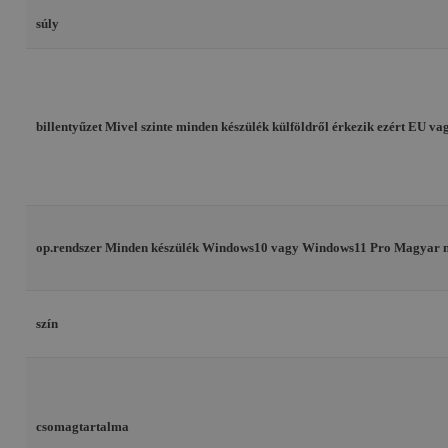
súly
billentyűzet
Mivel szinte minden készülék külföldről érkezik ezért EU vagy
op.rendszer
Minden készülék Windows10 vagy Windows11 Pro Magyar nyel
szín
csomagtartalma