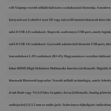
wifi
A laptop vezeték nélküli hálózatra csatlakozását biztosítja. A modern
kártyaolvasó
Lehetővé teszi SD vagy microSD memóriakártyák közvetlen 
usb2.0
USB 2.0 csatlakozó: Alapvető, szabványos USB-port, amely leginká
usb3.0
USB 3.0 csatlakozó: Gyorsabb adatátvitelt biztosító USB-port, ide
lancsatlakozó
LAN csatlakozó (RJ-45): Hagyományos vezetékes hálózati csa
hdmi
HDMI (High Definition Multimedia Interface)Jellemzők: Digitális k
bluetooth
Bluetooth kapcsolat: Vezeték nélküli technológia, amely lehetőv
d-sub
Dsub vagy VGA (Video Graphics Array)Jellemzők: Analóg jelátvitel, 
audiojacks(3,5)
3,5 mm-es audio jack: Szabványos fejhallgató-/mikrofoncs