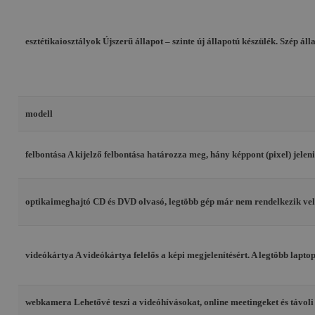
esztétikaiosztályok
Újszerű állapot – szinte új állapotú készülék. Szép á
modell
felbontása
A kijelző felbontása határozza meg, hány képpont (pixel) jele
optikaimeghajtó
CD és DVD olvasó, legtöbb gép már nem rendelkezik vel
videókártya
A videókártya felelős a képi megjelenítésért. A legtöbb lapt
webkamera
Lehetővé teszi a videóhívásokat, online meetingeket és távo