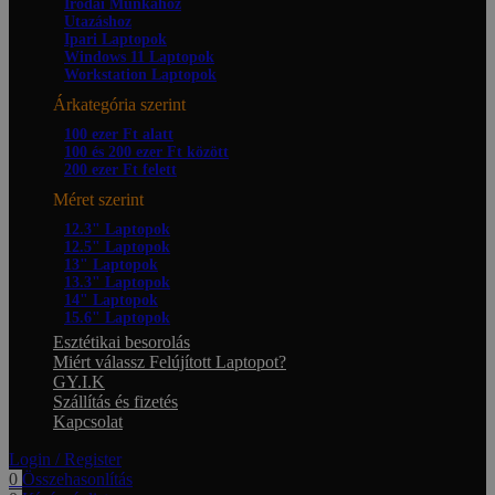
Irodai Munkához
Utazáshoz
Ipari Laptopok
Windows 11 Laptopok
Workstation Laptopok
Árkategória szerint
100 ezer Ft alatt
100 és 200 ezer Ft között
200 ezer Ft felett
Méret szerint
12.3" Laptopok
12.5" Laptopok
13" Laptopok
13.3" Laptopok
14" Laptopok
15.6" Laptopok
Esztétikai besorolás
Miért válassz Felújított Laptopot?
GY.I.K
Szállítás és fizetés
Kapcsolat
Login / Register
0
Összehasonlítás