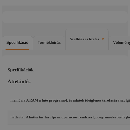
Szállítás és fizetés
Specifikáció
Termékleírás
Vélemény
Specifikációk
Áttekintés
memória
A RAM a futó programok és adatok ideiglenes tárolására szolgál
háttértár
A háttértár tárolja az operációs rendszert, programokat és fá