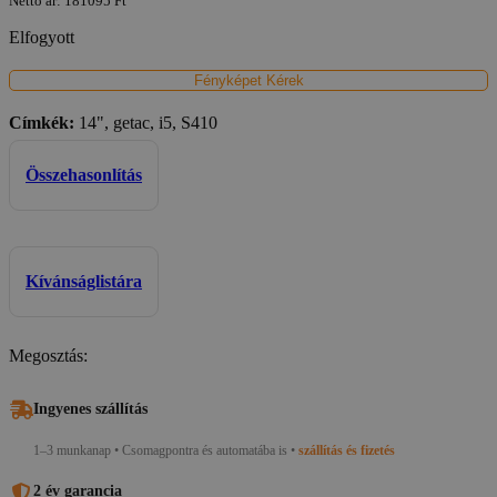
Nettó ár:
181095
Ft
Elfogyott
Fényképet Kérek
Címkék:
14", getac, i5, S410
Összehasonlítás
Kívánságlistára
Megosztás:
Ingyenes szállítás
1–3 munkanap • Csomagpontra és automatába is •
szállítás és fizetés
2 év garancia