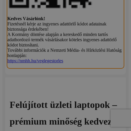
Kedves Vásárlónk!
Fizetésnél kérje az ingyenes adattörlő kódot adatainak
biztonsága érdekében!
A Kormány döntése alapján a kereskedő minden tartós
adathordozó termék vásárlásakor köteles ingyenes adattörlő
kódot biztosítani.
További információk a Nemzeti Média- és Hírközlési Hatóság
honlapján:
https://nmhh.hu/veglegestorles
Felújított üzleti laptopok –
prémium minőség kedvező