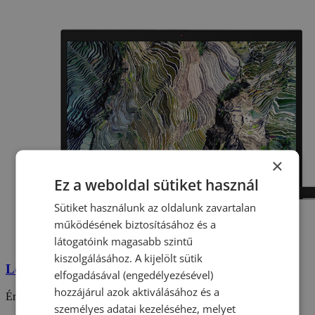
×
Ez a weboldal sütiket használ
Sütiket használunk az oldalunk zavartalan
működésének biztosításához és a
látogatóink magasabb szintű
kiszolgálásához. A kijelölt sütik
Lenovo ThinkPad L15 Gen2 felújított laptop
elfogadásával (engedélyezésével)
hozzájárul azok aktiválásához és a
Értékelés:
5.00
/ 5
személyes adatai kezeléséhez, melyet