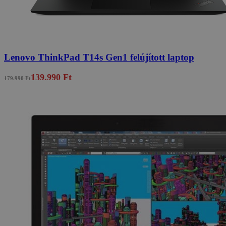
Lenovo ThinkPad T14s Gen1 felújított laptop
139.990 Ft
179.990 Ft