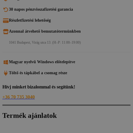
30 napos pénzvisszafizetési garancia
Részletfizetési lehetőség
Azonnal átvehető bemutatótermünkben
1041 Budapest, Virág utca 13. (H–P: 11:00–19:00)
Magyar nyelvű Windows előtelepítve
Töltő és tápkábel a csomag része
Hívj minket bizalommal és segítünk!
+36 70 735 3040
Termék ajánlatok