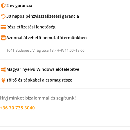
2 év garancia
30 napos pénzvisszafizetési garancia
Részletfizetési lehetőség
Azonnal átvehető bemutatótermünkben
1041 Budapest, Virág utca 13. (H–P: 11:00–19:00)
Magyar nyelvű Windows előtelepítve
Töltő és tápkábel a csomag része
Hívj minket bizalommal és segítünk!
+36 70 735 3040