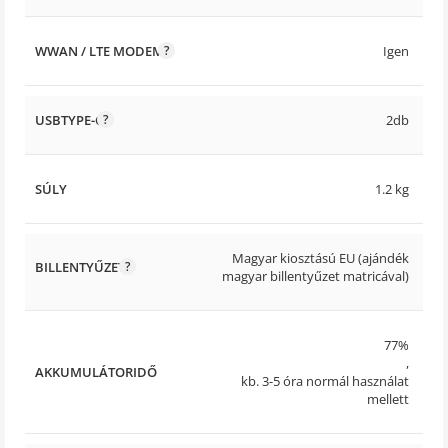
WWAN / LTE MODEM
Igen
USBTYPE-C
2db
SÚLY
1.2 kg
Magyar kiosztású EU (ajándék
BILLENTYŰZET
magyar billentyűzet matricával)
77%
,
AKKUMULÁTORIDŐ
kb. 3-5 óra normál használat
mellett