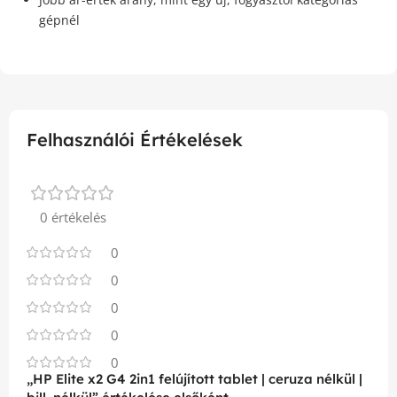
gépnél
Felhasználói Értékelések
0 értékelés
0
0
0
0
0
„HP Elite x2 G4 2in1 felújított tablet | ceruza nélkül |