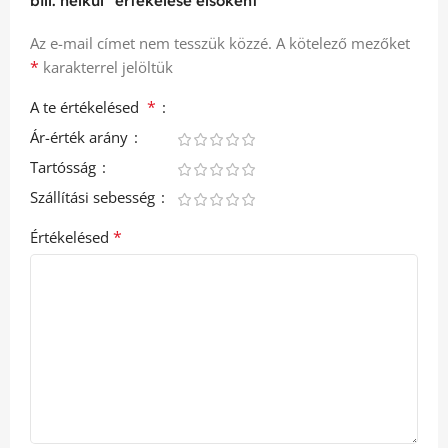
bill. nélkül” értékelése elsőként
Az e-mail címet nem tesszük közzé.
A kötelező mezőket
*
karakterrel jelöltük
*
A te értékelésed
Ár-érték arány
Tartósság
Szállítási sebesség
*
Értékelésed