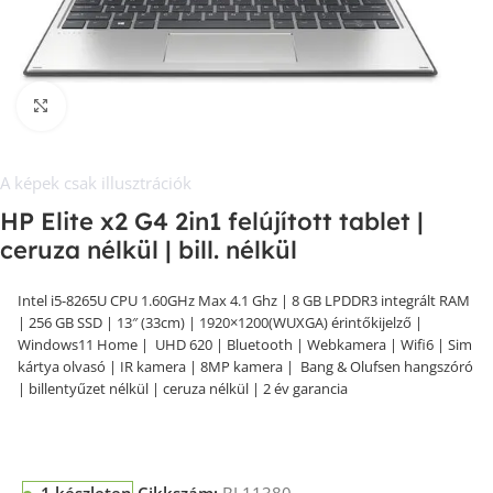
Kép nagyítása
A képek csak illusztrációk
HP Elite x2 G4 2in1 felújított tablet |
ceruza nélkül | bill. nélkül
Intel i5-8265U CPU 1.60GHz Max 4.1 Ghz | 8 GB LPDDR3 integrált RAM
| 256 GB SSD | 13″ (33cm) | 1920×1200(WUXGA) érintőkijelző |
Windows11 Home | UHD 620 | Bluetooth | Webkamera | Wifi6 | Sim
kártya olvasó | IR kamera | 8MP kamera | Bang & Olufsen hangszóró
| billentyűzet nélkül | ceruza nélkül | 2 év garancia