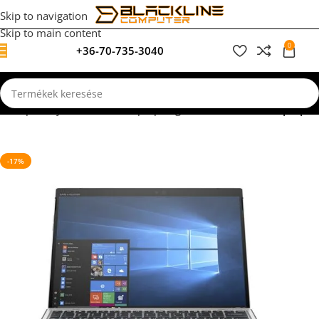
Skip to navigation
Skip to main content
0
+36-70-735-3040
0
F
zdőlap
Felújított, használt laptopok garanciával
Akciós Laptopok
-17%