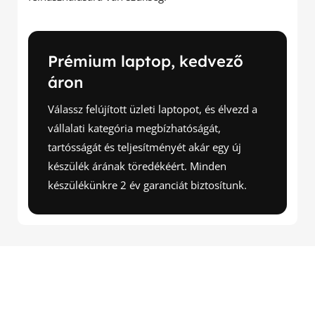
Prémium laptop, kedvező
áron
Válassz felújított üzleti laptopot, és élvezd a
vállalati kategória megbízhatóságát,
tartósságát és teljesítményét akár egy új
készülék árának töredékéért. Minden
készülékünkre 2 év garanciát biztosítunk.