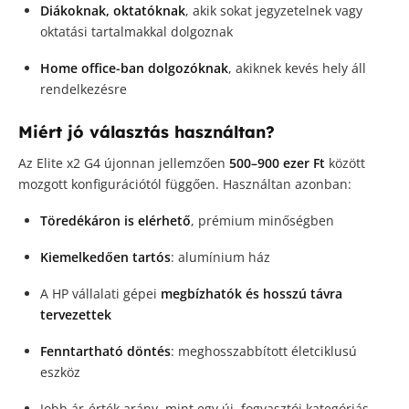
Diákoknak, oktatóknak
, akik sokat jegyzetelnek vagy
oktatási tartalmakkal dolgoznak
Home office-ban dolgozóknak
, akiknek kevés hely áll
rendelkezésre
Miért jó választás használtan?
Az Elite x2 G4 újonnan jellemzően
500–900 ezer Ft
között
mozgott konfigurációtól függően. Használtan azonban:
Töredékáron is elérhető
, prémium minőségben
Kiemelkedően tartós
: alumínium ház
A HP vállalati gépei
megbízhatók és hosszú távra
tervezettek
Fenntartható döntés
: meghosszabbított életciklusú
eszköz
Jobb ár-érték arány, mint egy új, fogyasztói kategóriás