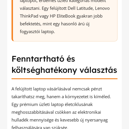
laptopot, érdemes üzleti kategóriás modellt
választani. Egy felújított Dell Latitude, Lenovo
ThinkPad vagy HP EliteBook gyakran jobb
befektetés, mint egy hasonló árú új
fogyasztói laptop.
Fenntartható és
költséghatékony választás
A felújított laptop vásárlásával nemcsak pénzt
takaríthatsz meg, hanem a környezetet is kíméled.
Egy prémium üzleti laptop életciklusának
meghosszabbításával csökken az elektronikai
hulladék mennyisége és kevesebb új nyersanyag
felhasználására van szükség.