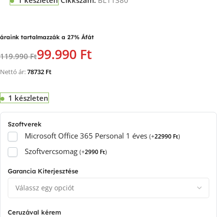
1 készleten
Cikkszám:
BL11380
áraink tartalmazzák a 27% Áfát
99.990 Ft
119.990 Ft
Nettó ár:
78732
Ft
1 készleten
Szoftverek
Microsoft Office 365 Personal 1 éves
(
+
22990
Ft
)
Szoftvercsomag
(
+
2990
Ft
)
Garancia Kiterjesztése
Ceruzával kérem