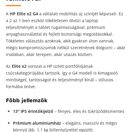
A
HP Elite x2 G4
a vállalati mobilitás új szintjét képviseli. Ez
a 2 az 1-ben eszköz tökéletesen ötvözi a laptop
teljesítményét a tablet rugalmasságával, prémium
anyaghasználattal és fejlett biztonsági megoldásokkal.
Tökéletes választás azoknak, akik gyakran úton vannak,
mégis kompromisszumok nélkül szeretnének dolgozni – akár
irodában, akár terepen, akár utazás közben.
Az
Elite x2
sorozat a HP üzleti portfóliójának
csúcskategóriájába tartozik, így a G4 modell is kimagasló
minőséget, tartósságot és teljesítményt kínál – stílusos
formába öntve.
Főbb jellemzők
13″ IPS érintőkijelző
– fényes, éles és tükröződésmentes
Prémium alumíniumház
– elegáns, masszív és mégis
könnyű (kb. 1,1 kg billentyűzettel együtt)