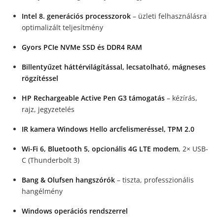
Intel 8. generációs processzorok
– üzleti felhasználásra
optimalizált teljesítmény
Gyors PCIe NVMe SSD és DDR4 RAM
Billentyűzet háttérvilágítással, lecsatolható, mágneses
rögzítéssel
HP Rechargeable Active Pen G3 támogatás
– kézírás,
rajz, jegyzetelés
IR kamera Windows Hello arcfelismeréssel, TPM 2.0
Wi-Fi 6, Bluetooth 5, opcionális 4G LTE modem
, 2× USB-
C (Thunderbolt 3)
Bang & Olufsen hangszórók
– tiszta, professzionális
hangélmény
Windows operációs rendszerrel