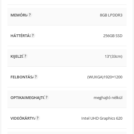
MEMÓRIA
8GB LPDDR3
HÁTTÉRTÁR
256GB SSD
KIJELZŐ
13"(33cm)
FELBONTÁSA
(WUXGA)1920×1200
OPTIKAIMEGHAJTÓ
meghajtó nélkül
VIDEÓKÁRTYA
Intel UHD Graphics 620