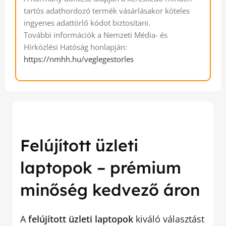
tartós adathordozó termék vásárlásakor köteles
ingyenes adattörlő kódot biztosítani.
További információk a Nemzeti Média- és
Hírközlési Hatóság honlapján:
https://nmhh.hu/veglegestorles
Felújított üzleti
laptopok – prémium
minőség kedvező áron
A
felújított üzleti laptopok
kiváló választást