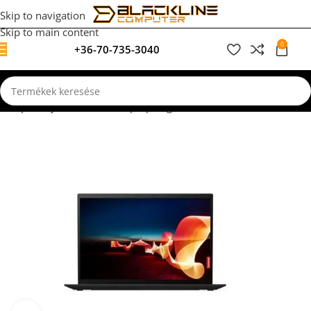
Skip to navigation
Skip to main content
0
+36-70-735-3040
0
F
dőlap
Felújított, használt laptopok garanciával
Irodai Munkához