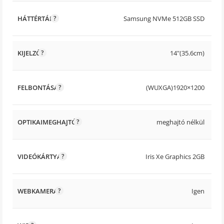
HÁTTÉRTÁR
Samsung NVMe 512GB SSD
KIJELZŐ
14"(35.6cm)
FELBONTÁSA
(WUXGA)1920×1200
OPTIKAIMEGHAJTÓ
meghajtó nélkül
VIDEÓKÁRTYA
Iris Xe Graphics 2GB
WEBKAMERA
Igen