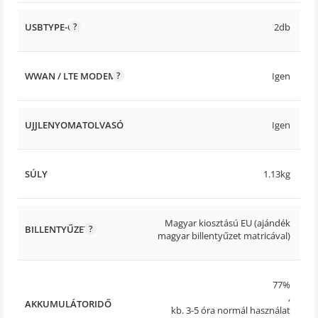
USBTYPE-C
2db
WWAN / LTE MODEM
Igen
UJJLENYOMATOLVASÓ
Igen
SÚLY
1.13kg
Magyar kiosztású EU (ajándék
BILLENTYŰZET
magyar billentyűzet matricával)
77%
,
AKKUMULÁTORIDŐ
kb. 3-5 óra normál használat