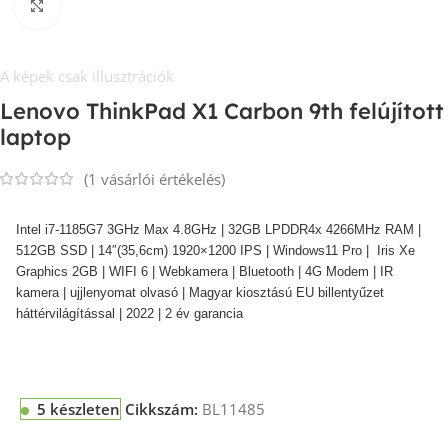
Kép nagyítása
A képek csak illusztrációk
Lenovo ThinkPad X1 Carbon 9th felújított
laptop
(
1
vásárlói értékelés)
Intel i7-1185G7 3GHz Max 4.8GHz | 32GB LPDDR4x 4266MHz
RAM |
512GB SSD | 14″(35,6cm) 1920×1200
IPS
| Windows11 Pro | Iris Xe
Graphics 2GB | WIFI 6 | Webkamera | Bluetooth | 4G Modem | IR
kamera | ujjlenyomat olvasó | Magyar kiosztású EU billentyűzet
háttérvilágítással | 2022 | 2 év garancia
5 készleten
Cikkszám:
BL11485