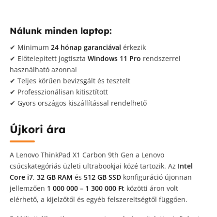
Nálunk minden laptop:
✔ Minimum
24 hónap garanciával
érkezik
✔ Előtelepített jogtiszta
Windows 11 Pro
rendszerrel
használható azonnal
✔ Teljes körűen bevizsgált és tesztelt
✔ Professzionálisan kitisztított
✔ Gyors országos kiszállítással rendelhető
Újkori ára
A Lenovo ThinkPad X1 Carbon 9th Gen a Lenovo
csúcskategóriás üzleti ultrabookjai közé tartozik. Az
Intel
Core i7
,
32 GB RAM
és
512 GB SSD
konfiguráció újonnan
jellemzően
1 000 000 – 1 300 000 Ft
közötti áron volt
elérhető, a kijelzőtől és egyéb felszereltségtől függően.