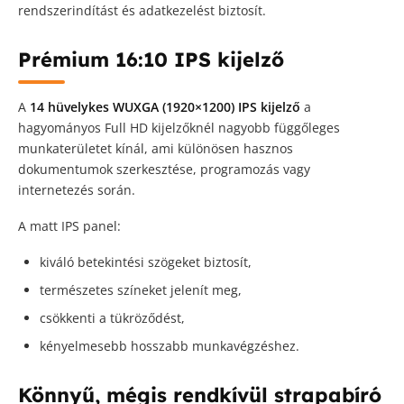
rendszerindítást és adatkezelést biztosít.
Prémium 16:10 IPS kijelző
A
14 hüvelykes WUXGA (1920×1200) IPS kijelző
a
hagyományos Full HD kijelzőknél nagyobb függőleges
munkaterületet kínál, ami különösen hasznos
dokumentumok szerkesztése, programozás vagy
internetezés során.
A matt IPS panel:
kiváló betekintési szögeket biztosít,
természetes színeket jelenít meg,
csökkenti a tükröződést,
kényelmesebb hosszabb munkavégzéshez.
Könnyű, mégis rendkívül strapabíró