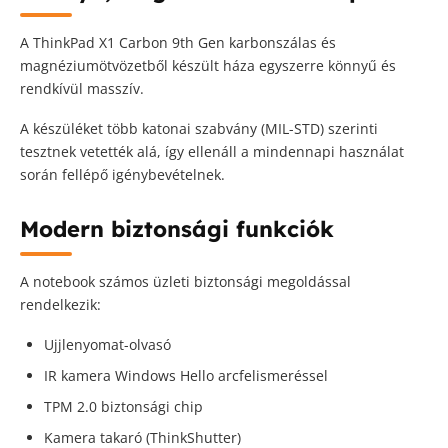
A ThinkPad X1 Carbon 9th Gen karbonszálas és
magnéziumötvözetből készült háza egyszerre könnyű és
rendkívül masszív.
A készüléket több katonai szabvány (MIL-STD) szerinti
tesztnek vetették alá, így ellenáll a mindennapi használat
során fellépő igénybevételnek.
Modern biztonsági funkciók
A notebook számos üzleti biztonsági megoldással
rendelkezik:
Ujjlenyomat-olvasó
IR kamera Windows Hello arcfelismeréssel
TPM 2.0 biztonsági chip
Kamera takaró (ThinkShutter)