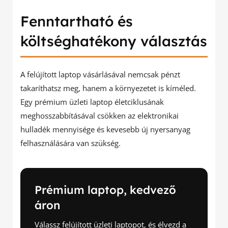
Fenntartható és
költséghatékony választás
A felújított laptop vásárlásával nemcsak pénzt
takaríthatsz meg, hanem a környezetet is kíméled.
Egy prémium üzleti laptop életciklusának
meghosszabbításával csökken az elektronikai
hulladék mennyisége és kevesebb új nyersanyag
felhasználására van szükség.
Prémium laptop, kedvező
áron
Válassz felújított üzleti laptopot, és élvezd a