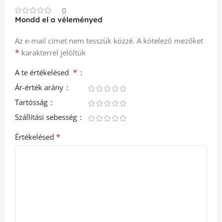
0
Mondd el a véleményed
Az e-mail címet nem tesszük közzé.
A kötelező mezőket
*
karakterrel jelöltük
*
A te értékelésed
Ár-érték arány
Tartósság
Szállítási sebesség
*
Értékelésed