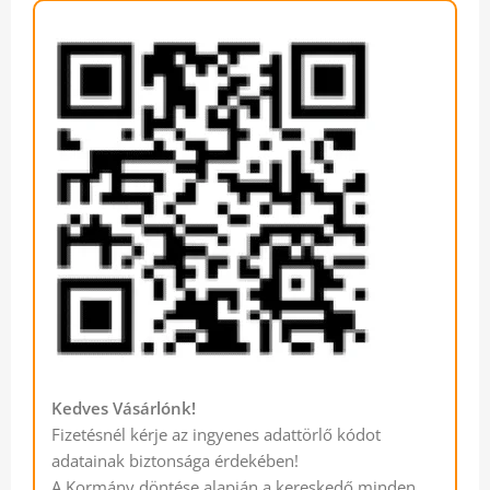
Kedves Vásárlónk!
Fizetésnél kérje az ingyenes adattörlő kódot
adatainak biztonsága érdekében!
A Kormány döntése alapján a kereskedő minden