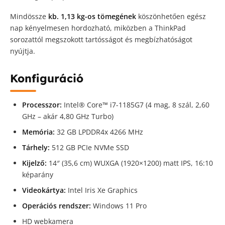
Mindössze
kb. 1,13 kg-os tömegének
köszönhetően egész
nap kényelmesen hordozható, miközben a ThinkPad
sorozattól megszokott tartósságot és megbízhatóságot
nyújtja.
Konfiguráció
Processzor:
Intel® Core™ i7-1185G7 (4 mag, 8 szál, 2,60
GHz – akár 4,80 GHz Turbo)
Memória:
32 GB LPDDR4x 4266 MHz
Tárhely:
512 GB PCIe NVMe SSD
Kijelző:
14″ (35,6 cm) WUXGA (1920×1200) matt IPS, 16:10
képarány
Videokártya:
Intel Iris Xe Graphics
Operációs rendszer:
Windows 11 Pro
HD webkamera