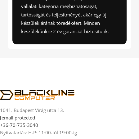
vállalati kategória megbízhatóságát,
tartósságát és teljesítményét akár egy új
készülék árának töredékéért. Minden
készülékünkre 2 év garanciát biztosítunk.
1041. Budapest Virág utca 13.
[email protected]
+36-70-735-3040
Nyitvatartás: H-P: 11:00-tól 19:00-ig