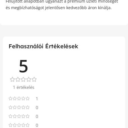
Felújított állapotban ugyanazt a prémium üzleti minőséget
és megbízhatóságot jelentősen kedvezőbb áron kínálja.
Felhasználói Értékelések
5
1 értékelés
1
0
0
0