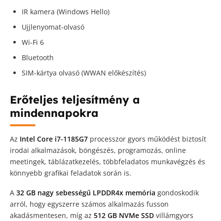
IR kamera (Windows Hello)
Ujjlenyomat-olvasó
Wi-Fi 6
Bluetooth
SIM-kártya olvasó (WWAN előkészítés)
Erőteljes teljesítmény a
mindennapokra
Az
Intel Core i7-1185G7
processzor gyors működést biztosít
irodai alkalmazások, böngészés, programozás, online
meetingek, táblázatkezelés, többfeladatos munkavégzés és
könnyebb grafikai feladatok során is.
A
32 GB nagy sebességű LPDDR4x memória
gondoskodik
arról, hogy egyszerre számos alkalmazás fusson
akadásmentesen, míg az
512 GB NVMe SSD
villámgyors