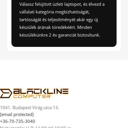
Válassz felújított üzleti laptopot, és élvezd a
vállalati kategória megbízhatóságát,
tartósságát és teljesítményét akár egy új
készülék árának töredékéért. Minden
készülékünkre 2 év garanciát biztosítunk.
1041. Budapest Virág utca 13.
[email protected]
+36-70-735-3040
Nyitvatartás: H-P: 11:00-tól 19:00-ig