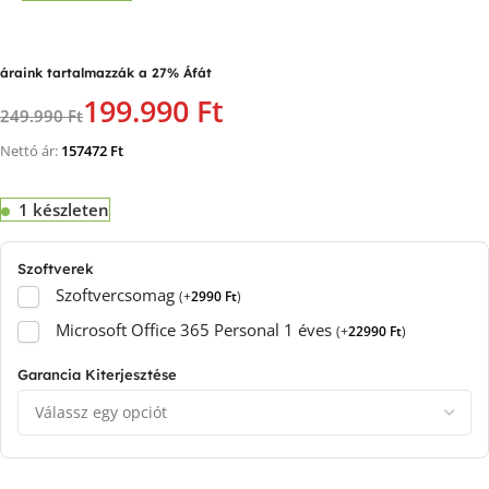
áraink tartalmazzák a 27% Áfát
199.990 Ft
249.990 Ft
Nettó ár:
157472
Ft
1 készleten
Szoftverek
Szoftvercsomag
(
+
2990
Ft
)
Microsoft Office 365 Personal 1 éves
(
+
22990
Ft
)
Garancia Kiterjesztése