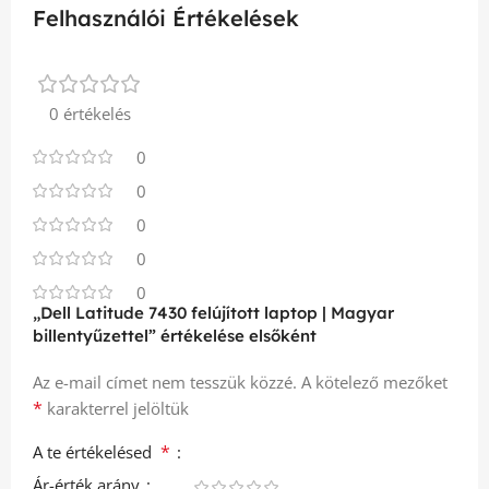
Felhasználói Értékelések
0 értékelés
0
0
0
0
0
„Dell Latitude 7430 felújított laptop | Magyar
billentyűzettel” értékelése elsőként
Az e-mail címet nem tesszük közzé.
A kötelező mezőket
*
karakterrel jelöltük
*
A te értékelésed
Ár-érték arány