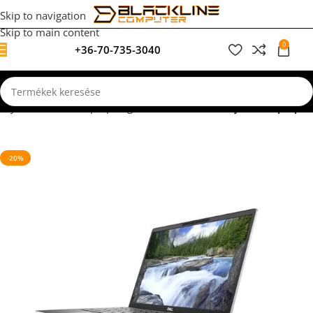
Skip to navigation
Skip to main content
0
+36-70-735-3040
0
F
elújított, használt laptopok garanciával
Full HD Kijelzős Laptopok
-20%