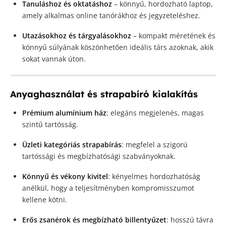
Tanuláshoz és oktatáshoz
– könnyű, hordozható laptop,
amely alkalmas online tanórákhoz és jegyzeteléshez.
Utazásokhoz és tárgyalásokhoz
– kompakt méretének és
könnyű súlyának köszönhetően ideális társ azoknak, akik
sokat vannak úton.
Anyaghasználat és strapabíró kialakítás
Prémium alumínium ház
: elegáns megjelenés, magas
szintű tartósság.
Üzleti kategóriás strapabírás
: megfelel a szigorú
tartóssági és megbízhatósági szabványoknak.
Könnyű és vékony kivitel
: kényelmes hordozhatóság
anélkül, hogy a teljesítményben kompromisszumot
kellene kötni.
Erős zsanérok és megbízható billentyűzet
: hosszú távra