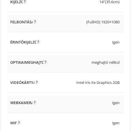
KIJELZŐ
14"(35.6cm)
FELBONTÁSA
(FullHD) 1920×1080
ÉRINTŐKIJELZŐ
Igen
OPTIKAIMEGHAJTÓ
meghajtó nélkül
VIDEÓKÁRTYA
Intel Iris Xe Graphics 2GB
WEBKAMERA
Igen
WIFI
Igen