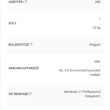
USBTYPE-C
2db
1
SÚLY
,
22 kg
BILLENTYŰZET
Magyar
68%
,
AKKUMULÁTORIDŐ
kb. 3-5 óra normál használat
mellett
Windows 11 Professional
OP.RENDSZER
(telepített)