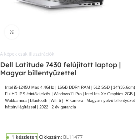
Kép nagyítása
A képek csak illusztrációk
Dell Latitude 7430 felújított laptop |
Magyar billentyűzettel
Intel i5-1245U Max 4.4GHz | 16GB DDR4 RAM | 512 SSD | 14″(35,6cm)
FullHD IPS érintőkijelzős
| Windows11 Pro | Intel Iris Xe Graphics 2GB |
Webkamera | Bluetooth | Wifi 6 | IR kamera | Magyar nyelvű billentyűzet
háttérvilágítással | 2022 | 2 év garancia
1 készleten
Cikkszám:
BL11477