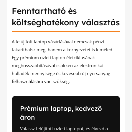
Fenntartható és
költséghatékony választás
A felújított laptop vásárlásával nemcsak pénzt
takaríthatsz meg, hanem a környezetet is kíméled.
Egy prémium üzleti laptop életciklusának
meghosszabbításával csökken az elektronikai
hulladék mennyisége és kevesebb új nyersanyag
felhasználására van szükség.
Prémium laptop, kedvező
áron
Válassz felújított üzleti laptopot, és élvezd a