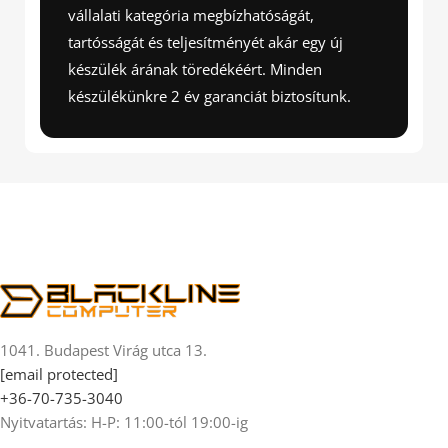
vállalati kategória megbízhatóságát,
tartósságát és teljesítményét akár egy új
készülék árának töredékéért. Minden
készülékünkre 2 év garanciát biztosítunk.
1041. Budapest Virág utca 13.
[email protected]
+36-70-735-3040
Nyitvatartás: H-P: 11:00-tól 19:00-ig