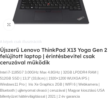
Kép nagyítása
A képek csak illusztrációk
Újszerű Lenovo ThinkPad X13 Yoga Gen 2
felújított laptop | érintésbevitel csak
ceruzával működik
Intel i7-1185G7 3.00GHz Max 4.8GHz | 32GB LPDDR4 RAM |
512GB SSD | 13,3″ (33,8cm) | 1920×1200 WUXGA
IPS
|
Windows11 Pro | Iris Xe Graphics 2GB | WIFI 6 | Webkamera |
Bluetooth | ujjlenyomat olvasó | ceruzával | Magyar kiosztású USA
billentyűzet háttérvilágítással | 2021 | 2 év garancia