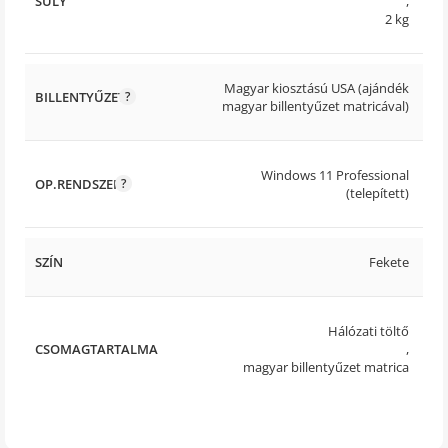
SÚLY
,
2 kg
Magyar kiosztású USA (ajándék
BILLENTYŰZET
magyar billentyűzet matricával)
Windows 11 Professional
OP.RENDSZER
(telepített)
SZÍN
Fekete
Hálózati töltő
CSOMAGTARTALMA
,
magyar billentyűzet matrica