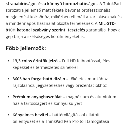
strapabíróságot és a könnyű hordozhatóságot
. A ThinkPad
sorozatra jellemző matt fekete bevonat professzionális
megjelenést kölcsönöz, miközben ellenáll a karcolásoknak és
a mindennapos használat okozta terhelésnek. A
MIL-STD-
810H katonai szabvány szerinti tesztelés
garantálja, hogy a
gép bírja a szélsőséges körülményeket is.
Főbb jellemzők:
13,3 colos érintőkijelző
– Full HD felbontással, éles
képekkel és természetes színekkel
360°-ban forgatható dizájn
– tökéletes munkához,
rajzoláshoz, jegyzeteléshez vagy prezentációkhoz
Prémium anyaghasználat
– magnézium és alumínium
ház a tartósságért és könnyű súlyért
Kényelmes bevitel
– háttérvilágítással ellátott
billentyűzet és a ThinkPad Pen Pro toll támogatása