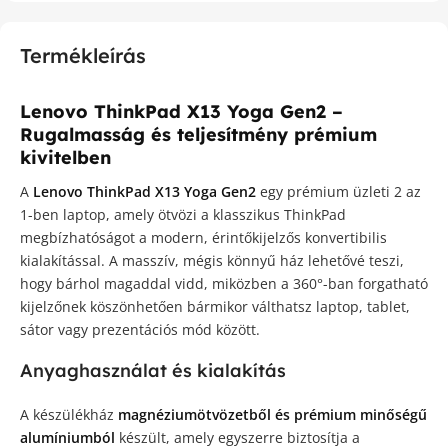
Termékleírás
Lenovo ThinkPad X13 Yoga Gen2 –
Rugalmasság és teljesítmény prémium
kivitelben
A
Lenovo ThinkPad X13 Yoga Gen2
egy prémium üzleti 2 az
1-ben laptop, amely ötvözi a klasszikus ThinkPad
megbízhatóságot a modern, érintőkijelzős konvertibilis
kialakítással. A masszív, mégis könnyű ház lehetővé teszi,
hogy bárhol magaddal vidd, miközben a 360°-ban forgatható
kijelzőnek köszönhetően bármikor válthatsz laptop, tablet,
sátor vagy prezentációs mód között.
Anyaghasználat és kialakítás
A készülékház
magnéziumötvözetből és prémium minőségű
alumíniumból
készült, amely egyszerre biztosítja a