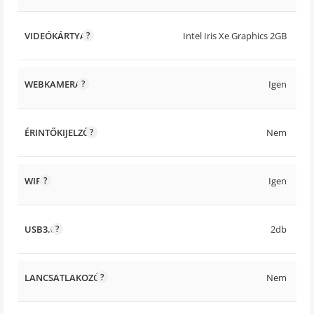
VIDEÓKÁRTYA
Intel Iris Xe Graphics 2GB
WEBKAMERA
Igen
ÉRINTŐKIJELZŐ
Nem
WIFI
Igen
USB3.0
2db
LANCSATLAKOZÓ
Nem