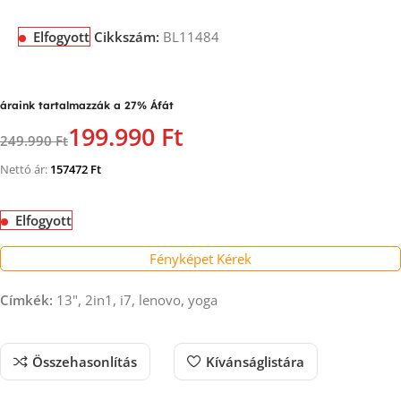
Elfogyott
Cikkszám:
BL11484
áraink tartalmazzák a 27% Áfát
199.990 Ft
249.990 Ft
Nettó ár:
157472
Ft
Elfogyott
Fényképet Kérek
Címkék:
13", 2in1, i7, lenovo, yoga
Összehasonlítás
Kívánságlistára