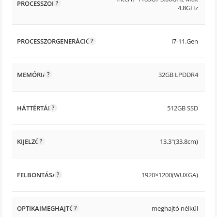
PROCESSZOR
4.8GHz
PROCESSZORGENERÁCIÓ
i7-11.Gen
MEMÓRIA
32GB LPDDR4
HÁTTÉRTÁR
512GB SSD
KIJELZŐ
13.3"(33.8cm)
FELBONTÁSA
1920×1200(WUXGA)
OPTIKAIMEGHAJTÓ
meghajtó nélkül