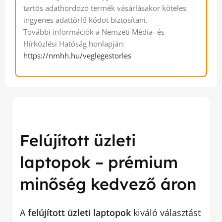
tartós adathordozó termék vásárlásakor köteles
ingyenes adattörlő kódot biztosítani.
További információk a Nemzeti Média- és
Hírközlési Hatóság honlapján:
https://nmhh.hu/veglegestorles
Felújított üzleti
laptopok – prémium
minőség kedvező áron
A
felújított üzleti laptopok
kiváló választást