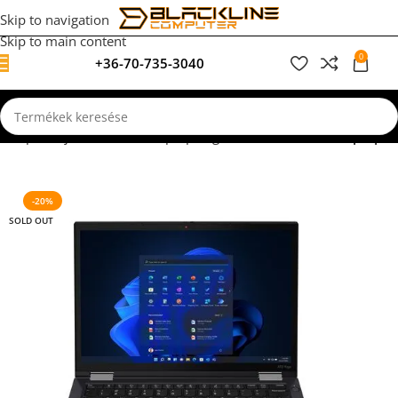
Skip to navigation
Skip to main content
0
+36-70-735-3040
0
F
dőlap
Felújított, használt laptopok garanciával
Lenovo Laptopok
-20%
SOLD OUT