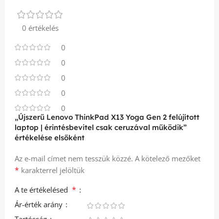
0 értékelés
0
0
0
0
0
„Újszerű Lenovo ThinkPad X13 Yoga Gen 2 felújított
laptop | érintésbevitel csak ceruzával működik”
értékelése elsőként
Az e-mail címet nem tesszük közzé.
A kötelező mezőket
*
karakterrel jelöltük
*
A te értékelésed
Ár-érték arány