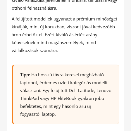
kiváló választást jelentenek munkára, tanulásra vagy
otthoni felhasználásra.
A felújított modellek ugyanazt a prémium minőséget
kínálják, mint új korukban, viszont jóval kedvezőbb
áron érhetők el. Ezért kiváló ár-érték arányt
képviselnek mind magánszemélyek, mind
vállalkozások számára.
Tipp:
Ha hosszú távra keresel megbízható
laptopot, érdemes üzleti kategóriás modellt
választani. Egy felújított Dell Latitude, Lenovo
ThinkPad vagy HP EliteBook gyakran jobb
befektetés, mint egy hasonló árú új
fogyasztói laptop.