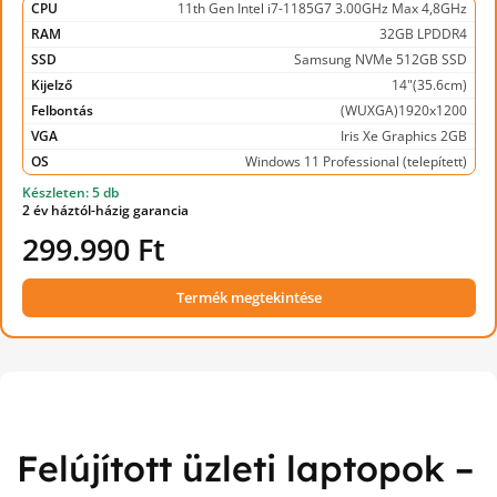
CPU
11th Gen Intel i7-1185G7 3.00GHz Max 4,8GHz
RAM
32GB LPDDR4
SSD
Samsung NVMe 512GB SSD
Kijelző
14"(35.6cm)
Felbontás
(WUXGA)1920x1200
VGA
Iris Xe Graphics 2GB
OS
Windows 11 Professional (telepített)
Készleten: 5 db
2 év háztól-házig garancia
299.990 Ft
Termék megtekintése
Felújított üzleti laptopok –