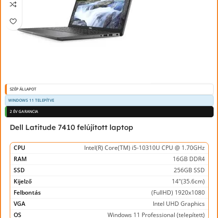
SZÉP ÁLLAPOT
WINDOWS 11 TELEPÍTVE
2 ÉV GARANCIA
Dell Latitude 7410 felújított laptop
CPU
Intel(R) Core(TM) i5-10310U CPU @ 1.70GHz
RAM
16GB DDR4
SSD
256GB SSD
Kijelző
14"(35.6cm)
Felbontás
(FullHD) 1920x1080
VGA
Intel UHD Graphics
OS
Windows 11 Professional (telepített)