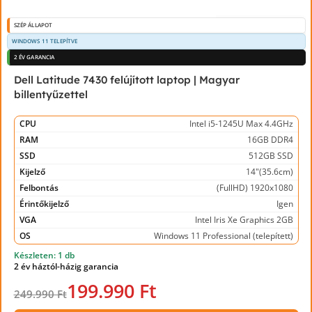
SZÉP ÁLLAPOT
WINDOWS 11 TELEPÍTVE
2 ÉV GARANCIA
Dell Latitude 7430 felújított laptop | Magyar
billentyűzettel
CPU
Intel i5-1245U Max 4.4GHz
RAM
16GB DDR4
SSD
512GB SSD
Kijelző
14"(35.6cm)
Felbontás
(FullHD) 1920x1080
Érintőkijelző
Igen
VGA
Intel Iris Xe Graphics 2GB
OS
Windows 11 Professional (telepített)
Készleten: 1 db
2 év háztól-házig garancia
199.990 Ft
249.990 Ft