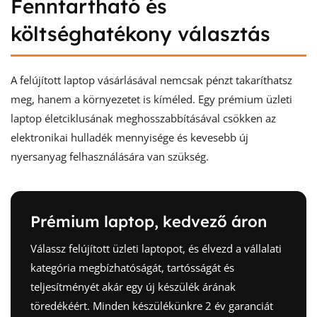
Fenntartható és
költséghatékony választás
A felújított laptop vásárlásával nemcsak pénzt takaríthatsz
meg, hanem a környezetet is kíméled. Egy prémium üzleti
laptop életciklusának meghosszabbításával csökken az
elektronikai hulladék mennyisége és kevesebb új
nyersanyag felhasználására van szükség.
Prémium laptop, kedvező áron
Válassz felújított üzleti laptopot, és élvezd a vállalati
kategória megbízhatóságát, tartósságát és
teljesítményét akár egy új készülék árának
töredékéért. Minden készülékünkre 2 év garanciát