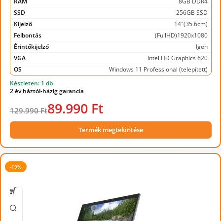
RAM
8GB DDR4
SSD
256GB SSD
Kijelző
14"(35.6cm)
Felbontás
(FullHD)1920x1080
Érintőkijelző
Igen
VGA
Intel HD Graphics 620
OS
Windows 11 Professional (telepített)
Készleten: 1 db
2 év háztól-házig garancia
89.990 Ft
129.990 Ft
Termék megtekintése
-19%