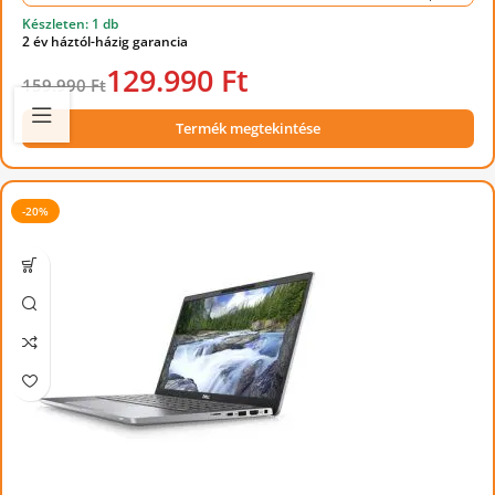
Készleten: 1 db
2 év háztól-házig garancia
129.990 Ft
159.990 Ft
Termék megtekintése
-20%