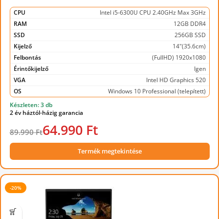
CPU
Intel i5-6300U CPU 2.40GHz Max 3GHz
RAM
12GB DDR4
SSD
256GB SSD
Kijelző
14"(35.6cm)
Felbontás
(FullHD) 1920x1080
Érintőkijelző
Igen
VGA
Intel HD Graphics 520
OS
Windows 10 Professional (telepített)
Készleten: 3 db
2 év háztól-házig garancia
64.990 Ft
89.990 Ft
Termék megtekintése
-20%