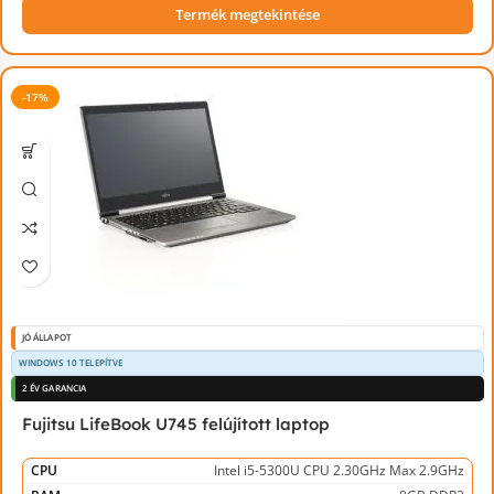
Termék megtekintése
-17%
JÓ ÁLLAPOT
WINDOWS 10 TELEPÍTVE
2 ÉV GARANCIA
Fujitsu LifeBook U745 felújított laptop
CPU
Intel i5-5300U CPU 2.30GHz Max 2.9GHz