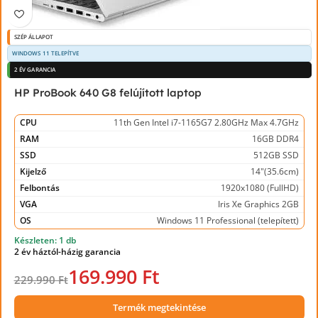
SZÉP ÁLLAPOT
WINDOWS 11 TELEPÍTVE
2 ÉV GARANCIA
HP ProBook 640 G8 felújított laptop
CPU
11th Gen Intel i7-1165G7 2.80GHz Max 4.7GHz
RAM
16GB DDR4
SSD
512GB SSD
Kijelző
14"(35.6cm)
Felbontás
1920x1080 (FullHD)
VGA
Iris Xe Graphics 2GB
OS
Windows 11 Professional (telepített)
Készleten: 1 db
2 év háztól-házig garancia
169.990 Ft
229.990 Ft
Termék megtekintése