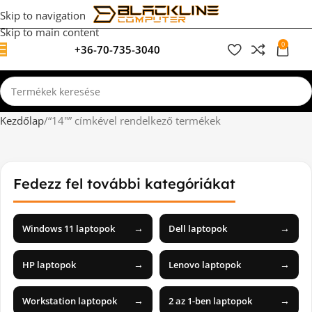
Skip to navigation
Skip to main content
0
+36-70-735-3040
0
F
Kezdőlap
“14"” címkével rendelkező termékek
Fedezz fel további kategóriákat
→
→
Windows 11 laptopok
Dell laptopok
→
→
HP laptopok
Lenovo laptopok
→
→
Workstation laptopok
2 az 1-ben laptopok