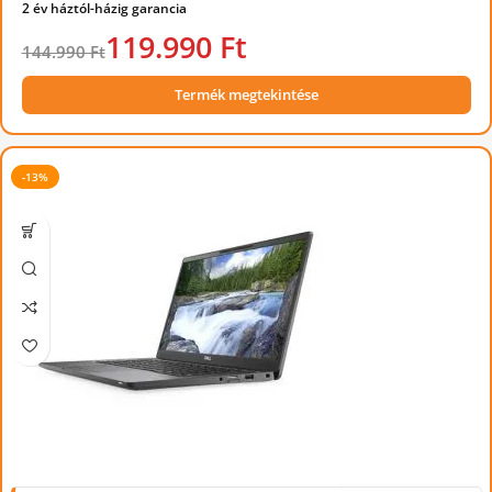
2 év háztól-házig garancia
119.990 Ft
144.990 Ft
Termék megtekintése
-13%