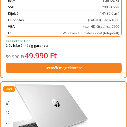
RAM
8GB DDR3
SSD
256GB SSD
Kijelző
14"(35.6cm)
Felbontás
(FullHD) 1920x1080
VGA
Intel HD Graphics 5500
OS
Windows 10 Professional (telepített)
Készleten: 1 db
2 év háztól-házig garancia
49.990 Ft
59.990 Ft
Termék megtekintése
-26%