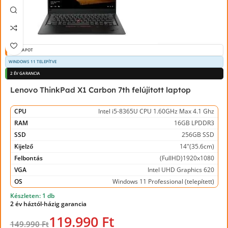
JÓ ÁLLAPOT
WINDOWS 11 TELEPÍTVE
2 ÉV GARANCIA
Lenovo ThinkPad X1 Carbon 7th felújított laptop
CPU
Intel i5-8365U CPU 1.60GHz Max 4.1 Ghz
RAM
16GB LPDDR3
SSD
256GB SSD
Kijelző
14"(35.6cm)
Felbontás
(FullHD)1920x1080
VGA
Intel UHD Graphics 620
OS
Windows 11 Professional (telepített)
Készleten: 1 db
2 év háztól-házig garancia
119.990 Ft
149.990 Ft