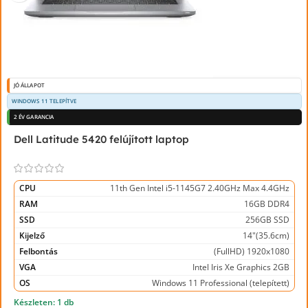
JÓ ÁLLAPOT
WINDOWS 11 TELEPÍTVE
2 ÉV GARANCIA
Dell Latitude 5420 felújított laptop
CPU
11th Gen Intel i5-1145G7 2.40GHz Max 4.4GHz
RAM
16GB DDR4
SSD
256GB SSD
Kijelző
14"(35.6cm)
Felbontás
(FullHD) 1920x1080
VGA
Intel Iris Xe Graphics 2GB
OS
Windows 11 Professional (telepített)
Készleten: 1 db