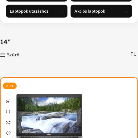
→
→
Laptopok utazáshoz
Akciós laptopok
14"
Szűrő
-17%