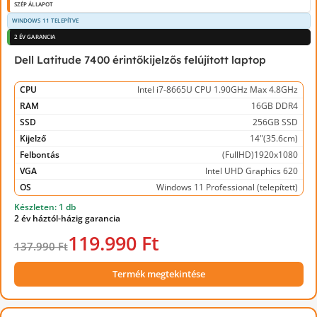
SZÉP ÁLLAPOT
WINDOWS 11 TELEPÍTVE
2 ÉV GARANCIA
Dell Latitude 7400 érintőkijelzős felújított laptop
CPU
Intel i7-8665U CPU 1.90GHz Max 4.8GHz
RAM
16GB DDR4
SSD
256GB SSD
Kijelző
14"(35.6cm)
Felbontás
(FullHD)1920x1080
VGA
Intel UHD Graphics 620
OS
Windows 11 Professional (telepített)
Készleten: 1 db
2 év háztól-házig garancia
119.990 Ft
137.990 Ft
Termék megtekintése