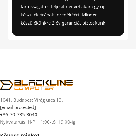
tartósságát és teljesítményét akár egy új
készülék árának töredékéért. Minden
készülékünkre 2 év garanciát biztosítunk.
1041. Budapest Virág utca 13.
[email protected]
+36-70-735-3040
Nyitvatartás: H-P: 11:00-tól 19:00-ig
Kövess minket