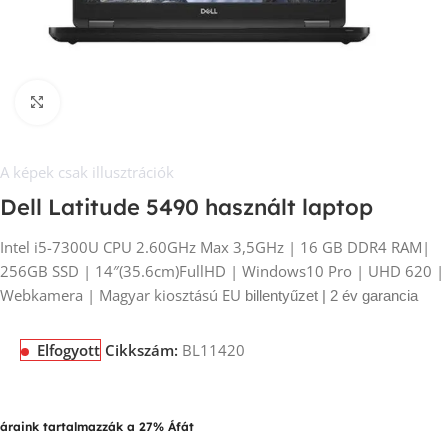
Kép nagyítása
A képek csak illusztrációk
Dell Latitude 5490 használt laptop
Intel i5-7300U CPU 2.60GHz Max 3,5GHz | 16 GB DDR4 RAM|
256GB SSD | 14″(35.6cm)FullHD | Windows10 Pro | UHD 620 |
Webkamera | Magyar kiosztású EU
billentyűzet | 2 év garancia
Elfogyott
Cikkszám:
BL11420
áraink tartalmazzák a 27% Áfát