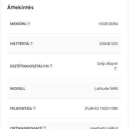
Áttekintés
MEMÓRIA
16GB DDR4
HÁTTÉRTÁR
256GB SSD
Szép állapot
ESZTÉTIKAIOSZTÁLYOK
MODELL
Latitude 5490
FELBONTÁSA
(FullHD) 1920×1080
OPTIKAIMEGHAJTÓ
meghajtó nélkül