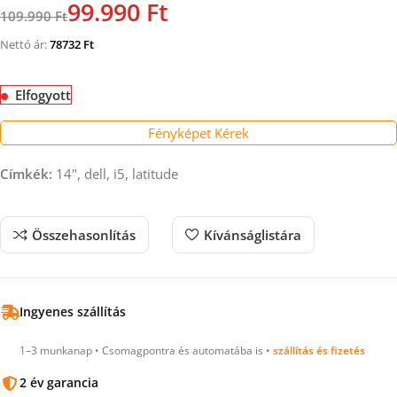
99.990 Ft
109.990 Ft
Nettó ár:
78732
Ft
Elfogyott
Fényképet Kérek
Címkék:
14", dell, i5, latitude
Összehasonlítás
Kívánságlistára
Ingyenes szállítás
1–3 munkanap • Csomagpontra és automatába is •
szállítás és fizetés
2 év garancia