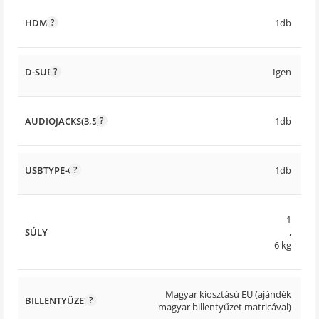
HDMI
1db
D-SUB
Igen
AUDIOJACKS(3,5)
1db
USBTYPE-C
1db
1
SÚLY
,
6 kg
Magyar kiosztású EU (ajándék
BILLENTYŰZET
magyar billentyűzet matricával)