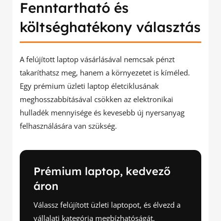
Fenntartható és
költséghatékony választás
A felújított laptop vásárlásával nemcsak pénzt
takaríthatsz meg, hanem a környezetet is kíméled.
Egy prémium üzleti laptop életciklusának
meghosszabbításával csökken az elektronikai
hulladék mennyisége és kevesebb új nyersanyag
felhasználására van szükség.
Prémium laptop, kedvező
áron
Válassz felújított üzleti laptopot, és élvezd a
vállalati kategória megbízhatóságát,