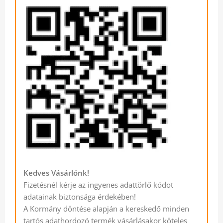
Kedves Vásárlónk!
Fizetésnél kérje az ingyenes adattörlő kódot
adatainak biztonsága érdekében!
A Kormány döntése alapján a kereskedő minden
tartós adathordozó termék vásárlásakor köteles