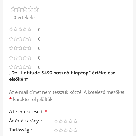
0 értékelés
0
0
0
0
0
„Dell Latitude 5490 használt laptop” értékelése
elsőként
Az e-mail címet nem tesszük közzé.
A kötelező mezőket
*
karakterrel jelöltük
*
A te értékelésed
Ár-érték arány
Tartósság