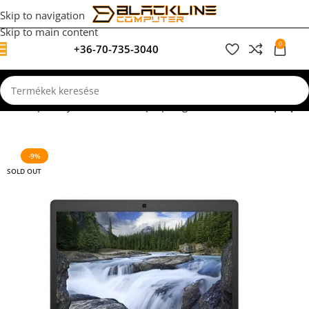
Skip to navigation
Skip to main content
0
+36-70-735-3040
0
F
Kezdőlap
Felújított, használt laptopok garanciával
Dell Laptopok
-9%
SOLD OUT