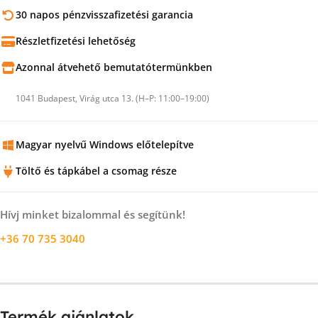
30 napos pénzvisszafizetési garancia
Részletfizetési lehetőség
Azonnal átvehető bemutatótermünkben
1041 Budapest, Virág utca 13. (H–P: 11:00–19:00)
Magyar nyelvű Windows előtelepítve
Töltő és tápkábel a csomag része
Hívj minket bizalommal és segítünk!
+36 70 735 3040
Termék ajánlatok