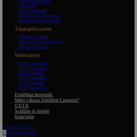
Irodai Munkához
Utazáshoz
Ipari Laptopok
Windows 11 Laptopok
Workstation Laptopok
Árkategória szerint
100 ezer Ft alatt
100 és 200 ezer Ft között
200 ezer Ft felett
Méret szerint
12.3" Laptopok
12.5" Laptopok
13" Laptopok
13.3" Laptopok
14" Laptopok
15.6" Laptopok
Esztétikai besorolás
Miért válassz Felújított Laptopot?
GY.I.K
Szállítás és fizetés
Kapcsolat
Login / Register
0
Összehasonlítás