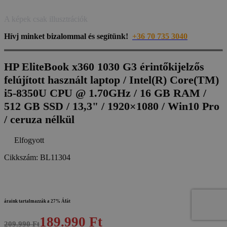
A képek csak illusztrációk
Hívj minket bizalommal és segítünk!
+36 70 735 3040
HP EliteBook x360 1030 G3 érintőkijelzős
felújított használt laptop / Intel(R) Core(TM)
i5-8350U CPU @ 1.70GHz / 16 GB RAM /
512 GB SSD / 13,3" / 1920×1080 / Win10 Pro
/ ceruza nélkül
Elfogyott
Cikkszám:
BL11304
áraink tartalmazzák a 27% Áfát
189.990 Ft
209.990 Ft