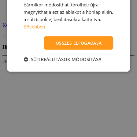
bármikor módosíthat, törölhet: újra
megnyithatja ezt az ablakot a honlap alján,
a süti (cookie) beállításokra kattintva.
Kép nagyítása
Bővebben
A képek csak illusztrációk
ÖSSZES ELFOGADÁSA
Hívj minket bizalommal és segítünk!
+36 70 735 3040
SÜTIBEÁLLÍTÁSOK MÓDOSÍTÁSA
-10%
Sold out