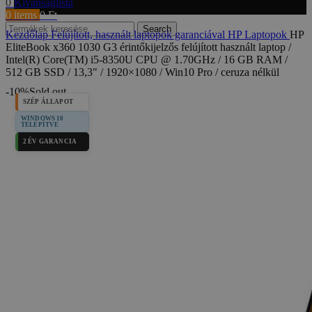
0
Kívánságlista
0
items
0
Ft
Search
Kezdőlap
Felújított, használt laptopok garanciával
HP Laptopok
HP
EliteBook x360 1030 G3 érintőkijelzős felújított használt laptop /
Intel(R) Core(TM) i5-8350U CPU @ 1.70GHz / 16 GB RAM /
512 GB SSD / 13,3" / 1920×1080 / Win10 Pro / ceruza nélkül
-10%
Sold out
SZÉP ÁLLAPOT
WINDOWS 10
TELEPÍTVE
2 ÉV GARANCIA