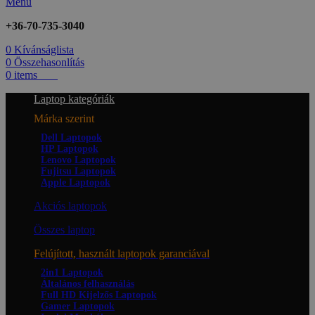
Menü
+36-70-735-3040
0
Kívánságlista
0
Összehasonlítás
0
items
0
Ft
Laptop kategóriák
Márka szerint
Dell Laptopok
HP Laptopok
Lenovo Laptopok
Fujitsu Laptopok
Apple Laptopok
Akciós laptopok
Összes laptop
Felújított, használt laptopok garanciával
2in1 Laptopok
Általános felhasználás
Full HD Kijelzős Laptopok
Gamer Laptopok