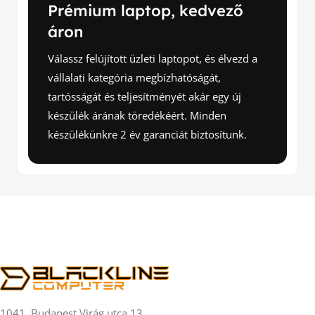
Prémium laptop, kedvező
áron
Válassz felújított üzleti laptopot, és élvezd a
vállalati kategória megbízhatóságát,
tartósságát és teljesítményét akár egy új
készülék árának töredékéért. Minden
készülékünkre 2 év garanciát biztosítunk.
1041. Budapest Virág utca 13.