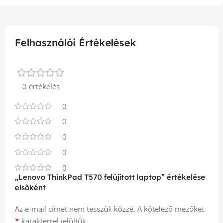
Felhasználói Értékelések
0 értékelés
0
0
0
0
0
„Lenovo ThinkPad T570 felújított laptop” értékelése
elsőként
Az e-mail címet nem tesszük közzé.
A kötelező mezőket
*
karakterrel jelöltük