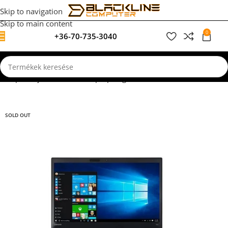
Skip to navigation
Skip to main content
0
+36-70-735-3040
0
F
dőlap
Felújított, használt laptopok garanciával
Irodai Munkához
SOLD OUT