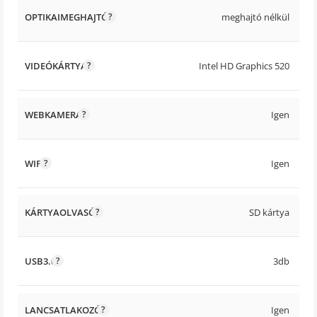
OPTIKAIMEGHAJTÓ
meghajtó nélkül
VIDEÓKÁRTYA
Intel HD Graphics 520
WEBKAMERA
Igen
WIFI
Igen
KÁRTYAOLVASÓ
SD kártya
USB3.0
3db
LANCSATLAKOZÓ
Igen