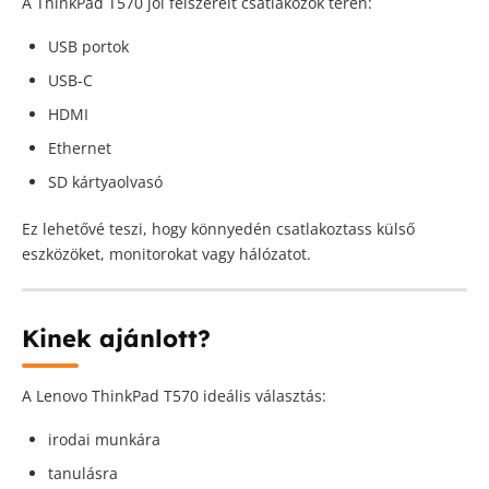
A ThinkPad T570 jól felszerelt csatlakozók terén:
USB portok
USB-C
HDMI
Ethernet
SD kártyaolvasó
Ez lehetővé teszi, hogy könnyedén csatlakoztass külső
eszközöket, monitorokat vagy hálózatot.
Kinek ajánlott?
A Lenovo ThinkPad T570 ideális választás:
irodai munkára
tanulásra