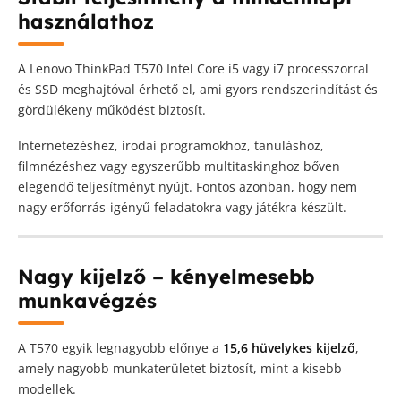
használathoz
A Lenovo ThinkPad T570 Intel Core i5 vagy i7 processzorral
és SSD meghajtóval érhető el, ami gyors rendszerindítást és
gördülékeny működést biztosít.
Internetezéshez, irodai programokhoz, tanuláshoz,
filmnézéshez vagy egyszerűbb multitaskinghoz bőven
elegendő teljesítményt nyújt. Fontos azonban, hogy nem
nagy erőforrás-igényű feladatokra vagy játékra készült.
Nagy kijelző – kényelmesebb
munkavégzés
A T570 egyik legnagyobb előnye a
15,6 hüvelykes kijelző
,
amely nagyobb munkaterületet biztosít, mint a kisebb
modellek.