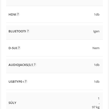
HDMI
1db
BLUETOOTH
Igen
D-SUB
Nem
AUDIOJACKS(3,5)
1db
USBTYPE-C
1db
1
SÚLY
,
97 kg