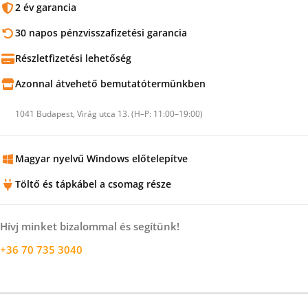
2 év garancia
30 napos pénzvisszafizetési garancia
Részletfizetési lehetőség
Azonnal átvehető bemutatótermünkben
1041 Budapest, Virág utca 13. (H–P: 11:00–19:00)
Magyar nyelvű Windows előtelepítve
Töltő és tápkábel a csomag része
Hívj minket bizalommal és segítünk!
+36 70 735 3040