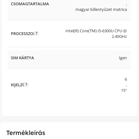
CSOMAGTARTALMA
,
magyar billentyűzet matrica
Intel(R) Core(TM) i5-6300U CPU @
PROCESSZOR
2.40GHz
SIM KÁRTYA
Igen
6
KIJELZŐ
,
15"
Termékleírás