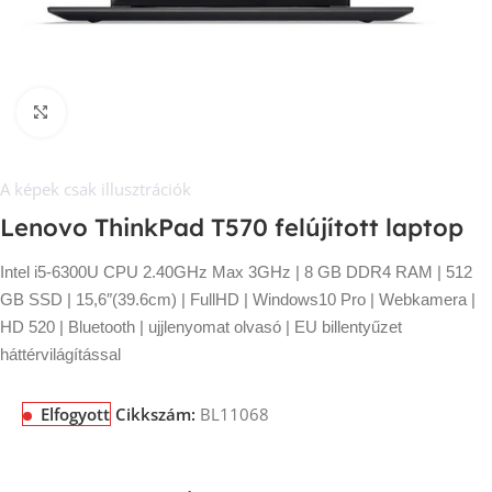
Kép nagyítása
A képek csak illusztrációk
Lenovo ThinkPad T570 felújított laptop
Intel i5-6300U CPU 2.40GHz Max 3GHz | 8 GB DDR4 RAM | 512
GB SSD | 15,6″(39.6cm) | FullHD | Windows10 Pro | Webkamera |
HD 520 | Bluetooth | ujjlenyomat olvasó | EU billentyűzet
háttérvilágítással
Elfogyott
Cikkszám:
BL11068