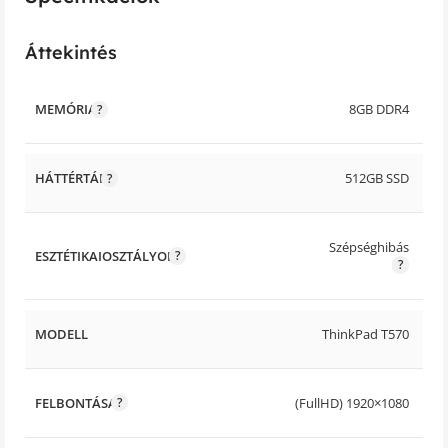
Áttekintés
MEMÓRIA
8GB DDR4
HÁTTÉRTÁR
512GB SSD
Szépséghibás
ESZTÉTIKAIOSZTÁLYOK
MODELL
ThinkPad T570
FELBONTÁSA
(FullHD) 1920×1080