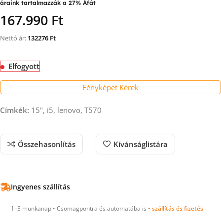
áraink tartalmazzák a 27% Áfát
167.990 Ft
Nettó ár:
132276
Ft
Elfogyott
Fényképet Kérek
Címkék:
15", i5, lenovo, T570
Összehasonlítás
Kívánságlistára
Ingyenes szállítás
1–3 munkanap • Csomagpontra és automatába is •
szállítás és fizetés