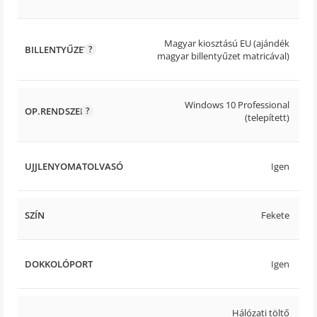
Magyar kiosztású EU (ajándék
BILLENTYŰZET
magyar billentyűzet matricával)
Windows 10 Professional
OP.RENDSZER
(telepített)
UJJLENYOMATOLVASÓ
Igen
SZÍN
Fekete
DOKKOLÓPORT
Igen
Hálózati töltő