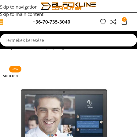
Skip to navigation
Skip to main content
0
+36-70-735-3040
0
F
p
Felújított, használt laptopok garanciával
Általános felhasználás
-9%
SOLD OUT