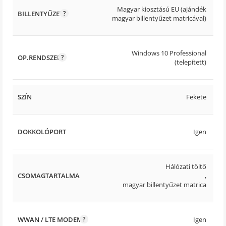
Magyar kiosztású EU (ajándék
BILLENTYŰZET
magyar billentyűzet matricával)
Windows 10 Professional
OP.RENDSZER
(telepített)
SZÍN
Fekete
DOKKOLÓPORT
Igen
Hálózati töltő
CSOMAGTARTALMA
,
magyar billentyűzet matrica
WWAN / LTE MODEM
Igen