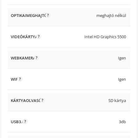
OPTIKAIMEGHAJTÓ
meghajtó nélkül
VIDEÓKÁRTYA
Intel HD Graphics 5500
WEBKAMERA
Igen
WIFI
Igen
KÁRTYAOLVASÓ
SD kártya
USB3.0
3db