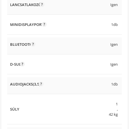
LANCSATLAKOZÓ
Igen
MINIDISPLAYPORT
1db
BLUETOOTH
Igen
D-SUB
Igen
AUDIOJACKS(3,5)
1db
1
SÚLY
,
42 kg