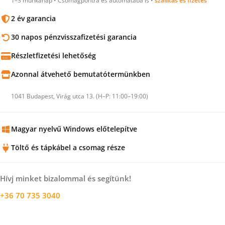
1–3 munkanap • Csomagpontra és automatába is •
szállítás és fizetés
2 év garancia
30 napos pénzvisszafizetési garancia
Részletfizetési lehetőség
Azonnal átvehető bemutatótermünkben
1041 Budapest, Virág utca 13. (H–P: 11:00–19:00)
Magyar nyelvű Windows előtelepítve
Töltő és tápkábel a csomag része
Hívj minket bizalommal és segítünk!
+36 70 735 3040