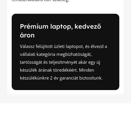
Prémium laptop, kedvező
áron
Válassz felújított üzleti laptopot, és élvezd a
vállalati kategória megbízhatóságát,
tartósságát és teljesítményét akár egy új
készülék árának töredékéért. Minden
készülékünkre 2 év garanciát biztosítunk.