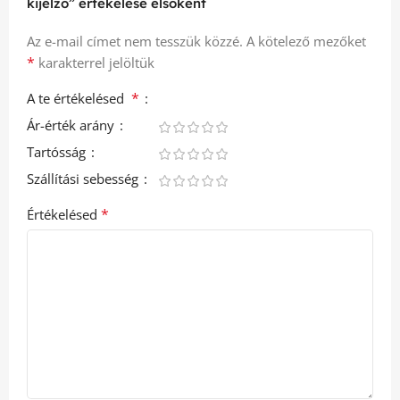
kijelző” értékelése elsőként
Az e-mail címet nem tesszük közzé.
A kötelező mezőket
*
karakterrel jelöltük
*
A te értékelésed
Ár-érték arány
Tartósság
Szállítási sebesség
*
Értékelésed