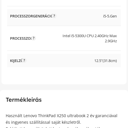
PROCESSZORGENERÁCIÓ
i5-5.Gen
Intel i5-5300U CPU 2.40GHz Max
PROCESSZOR
2.9GHz
KIJELZŐ
12.5"(31.8cm)
Termékleírás
Használt Lenovo ThinkPad X250 ultrabook 2 év garanciával
és ingyenes szállítással saját készletről.