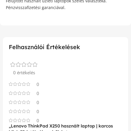
Felújított használt üzleti laptopok széles választéka.
Pénzvisszafizetési garanciával.
Felhasználói Értékelések
0 értékelés
0
0
0
0
0
„Lenovo ThinkPad X250 használt laptop | karcos