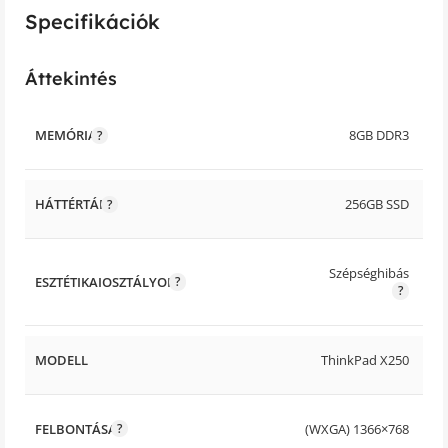
Specifikációk
Áttekintés
MEMÓRIA
8GB DDR3
HÁTTÉRTÁR
256GB SSD
Szépséghibás
ESZTÉTIKAIOSZTÁLYOK
MODELL
ThinkPad X250
FELBONTÁSA
(WXGA) 1366×768