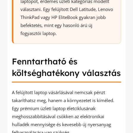
laptopot, érdemes üzleti kategóriás modellt
választani. Egy felújított Dell Latitude, Lenovo
ThinkPad vagy HP EliteBook gyakran jobb
befektetés, mint egy hasonló árú új
fogyasztói laptop.
Fenntartható és
költséghatékony választás
A felújított laptop vásárlásával nemcsak pénzt
takaríthatsz meg, hanem a környezetet is kíméled.
Egy prémium üzleti laptop életciklusának
meghosszabbításával csökken az elektronikai
hulladék mennyisége és kevesebb új nyersanyag
felhasználására van szükség.