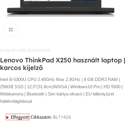
Kép nagyítása
A képek csak illusztrációk
Lenovo ThinkPad X250 használt laptop |
karcos kijelző
Intel i5-5300U CPU 2.40GHz Max 2.9GHz | 8 GB DDR3 RAM |
256GB SSD | 12,5″(31.8cm)WXGA | Windows10 Pro | HD 5500 |
Webkamera | Bluetooth | Sim kártya olvasó | EU billentyűzet
háttérvilágítással
Elfogyott
Cikkszám:
BL11426