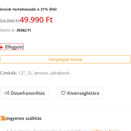
áraink tartalmazzák a 27% Áfát
49.990 Ft
54.990 Ft
Nettó ár:
39362
Ft
Elfogyott
Fényképet Kérek
Címkék:
12", i5, lenovo, ultrabook
Összehasonlítás
Kívánságlistára
Ingyenes szállítás