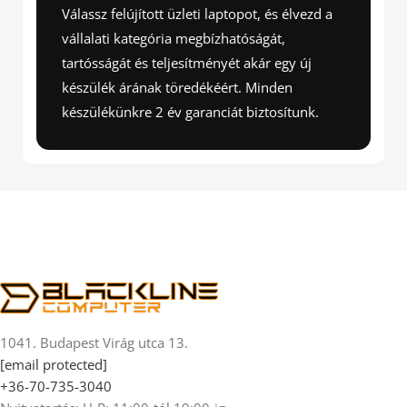
Válassz felújított üzleti laptopot, és élvezd a
vállalati kategória megbízhatóságát,
tartósságát és teljesítményét akár egy új
készülék árának töredékéért. Minden
készülékünkre 2 év garanciát biztosítunk.
1041. Budapest Virág utca 13.
[email protected]
+36-70-735-3040