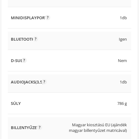
MINIDISPLAYPORT
1db
BLUETOOTH
Igen
D-SUB
Nem
AUDIOJACKS(3,5)
1db
SÚLY
786 g
Magyar kiosztású EU (ajándék
BILLENTYŰZET
magyar billentyűzet matricával)