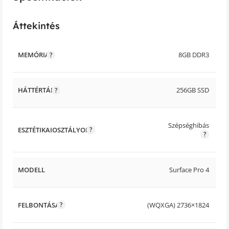
Áttekintés
MEMÓRIA
8GB DDR3
HÁTTÉRTÁR
256GB SSD
Szépséghibás
ESZTÉTIKAIOSZTÁLYOK
MODELL
Surface Pro 4
FELBONTÁSA
(WQXGA) 2736×1824