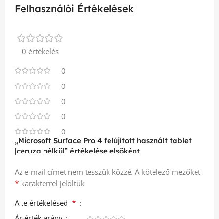
Felhasználói Értékelések
0 értékelés
0
0
0
0
0
„Microsoft Surface Pro 4 felújított használt tablet
|ceruza nélkül” értékelése elsőként
Az e-mail címet nem tesszük közzé.
A kötelező mezőket
*
karakterrel jelöltük
*
A te értékelésed
Ár-érték arány