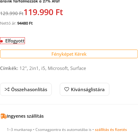
áraink tartalmazzák a 27% Áfát
119.990 Ft
129.990 Ft
Nettó ár:
94480
Ft
Elfogyott
Fényképet Kérek
Címkék:
12", 2in1, i5, Microsoft, Surface
Összehasonlítás
Kívánságlistára
Ingyenes szállítás
1–3 munkanap • Csomagpontra és automatába is •
szállítás és fizetés