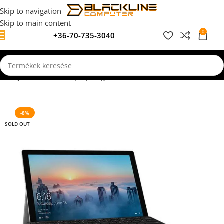
Skip to navigation
Skip to main content
0
+36-70-735-3040
0
F
p
Felújított, használt laptopok garanciával
Általános felhasználás
-8%
SOLD OUT