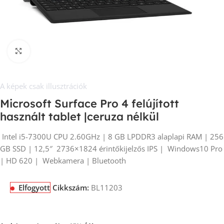
Kép nagyítása
A képek csak illusztrációk
Microsoft Surface Pro 4 felújított
használt tablet |ceruza nélkül
Intel i5-7300U CPU 2.60GHz | 8 GB LPDDR3 alaplapi RAM | 256
GB SSD | 12,5″ 2736×1824 érintőkijelzős IPS | Windows10 Pro
| HD 620 | Webkamera | Bluetooth
Elfogyott
Cikkszám:
BL11203