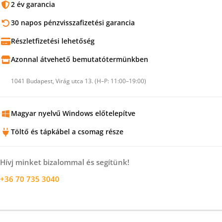
2 év garancia
30 napos pénzvisszafizetési garancia
Részletfizetési lehetőség
Azonnal átvehető bemutatótermünkben
1041 Budapest, Virág utca 13. (H–P: 11:00–19:00)
Magyar nyelvű Windows előtelepítve
Töltő és tápkábel a csomag része
Hívj minket bizalommal és segítünk!
+36 70 735 3040