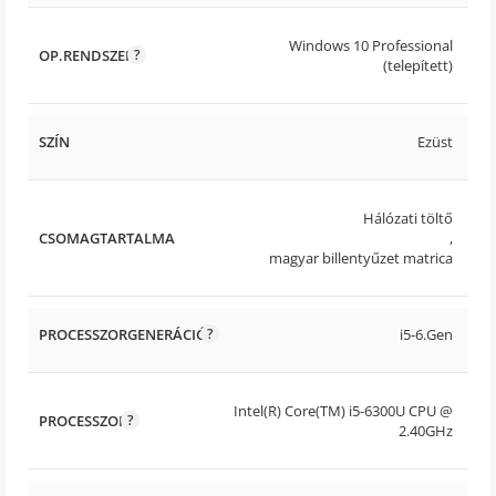
Windows 10 Professional
OP.RENDSZER
(telepített)
SZÍN
Ezüst
Hálózati töltő
CSOMAGTARTALMA
,
magyar billentyűzet matrica
PROCESSZORGENERÁCIÓ
i5-6.Gen
Intel(R) Core(TM) i5-6300U CPU @
PROCESSZOR
2.40GHz