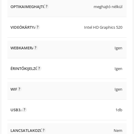
OPTIKAIMEGHAJTÓ
meghajtó nélkül
VIDEÓKÁRTYA
Intel HD Graphics 520
WEBKAMERA
Igen
ÉRINTŐKIJELZŐ
Igen
WIFI
Igen
USB3.0
1db
LANCSATLAKOZÓ
Nem