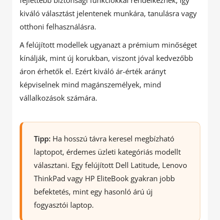
fejlettebb biztonsági funkciókkal rendelkeznek, így
kiváló választást jelentenek munkára, tanulásra vagy
otthoni felhasználásra.
A felújított modellek ugyanazt a prémium minőséget
kínálják, mint új korukban, viszont jóval kedvezőbb
áron érhetők el. Ezért kiváló ár-érték arányt
képviselnek mind magánszemélyek, mind
vállalkozások számára.
Tipp:
Ha hosszú távra keresel megbízható
laptopot, érdemes üzleti kategóriás modellt
választani. Egy felújított Dell Latitude, Lenovo
ThinkPad vagy HP EliteBook gyakran jobb
befektetés, mint egy hasonló árú új
fogyasztói laptop.