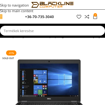
Skip to navigation
Skip to main content
0
+36-70-735-3040
0
F
Kezdőlap
Felújított, használt laptopok garanciával
Dell Laptopok
-31%
SOLD OUT