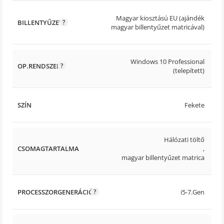
Magyar kiosztású EU (ajándék
BILLENTYŰZET
magyar billentyűzet matricával)
Windows 10 Professional
OP.RENDSZER
(telepített)
SZÍN
Fekete
Hálózati töltő
CSOMAGTARTALMA
,
magyar billentyűzet matrica
PROCESSZORGENERÁCIÓ
i5-7.Gen