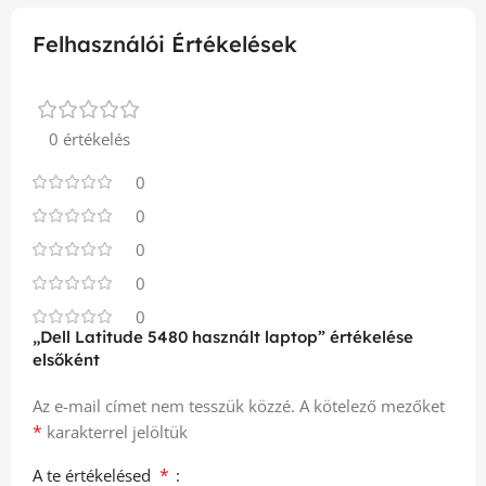
Felhasználói Értékelések
0 értékelés
0
0
0
0
0
„Dell Latitude 5480 használt laptop” értékelése
elsőként
Az e-mail címet nem tesszük közzé.
A kötelező mezőket
*
karakterrel jelöltük
*
A te értékelésed