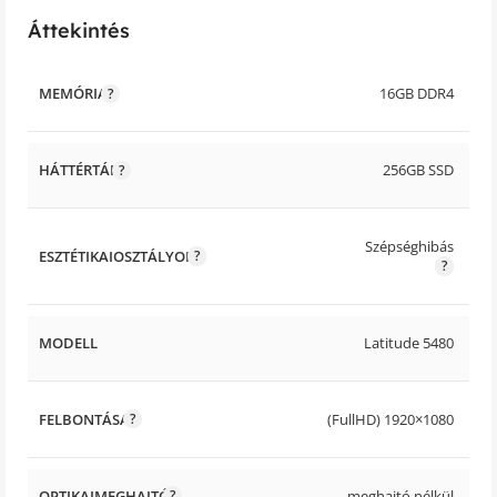
Áttekintés
MEMÓRIA
16GB DDR4
HÁTTÉRTÁR
256GB SSD
Szépséghibás
ESZTÉTIKAIOSZTÁLYOK
MODELL
Latitude 5480
FELBONTÁSA
(FullHD) 1920×1080
OPTIKAIMEGHAJTÓ
meghajtó nélkül