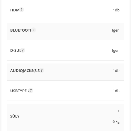
HDMI
1db
BLUETOOTH
Igen
D-SUB
Igen
AUDIOJACKS(3,5)
1db
USBTYPE-C
1db
1
SÚLY
,
6 kg