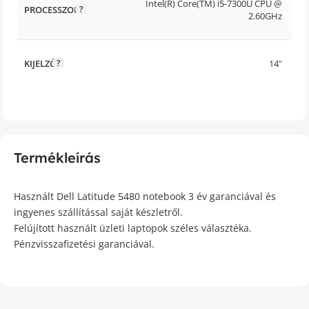
Intel(R) Core(TM) i5-7300U CPU @
PROCESSZOR
2.60GHz
KIJELZŐ
14"
Termékleírás
Használt Dell Latitude 5480 notebook 3 év garanciával és
ingyenes szállítással saját készletről.
Felújított használt üzleti laptopok széles választéka.
Pénzvisszafizetési garanciával.