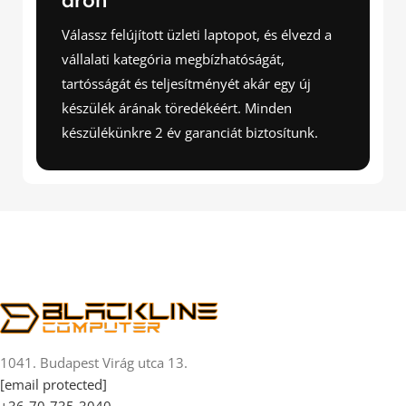
áron
Válassz felújított üzleti laptopot, és élvezd a
vállalati kategória megbízhatóságát,
tartósságát és teljesítményét akár egy új
készülék árának töredékéért. Minden
készülékünkre 2 év garanciát biztosítunk.
1041. Budapest Virág utca 13.
[email protected]
+36-70-735-3040