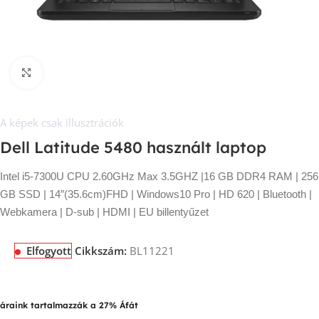
Kép nagyítása
A képek csak illusztrációk
Dell Latitude 5480 használt laptop
Intel i5-7300U CPU 2.60GHz Max 3.5GHZ |16 GB DDR4 RAM | 256
GB SSD | 14″(35.6cm)FHD | Windows10 Pro | HD 620 | Bluetooth |
Webkamera | D-sub | HDMI | EU billentyűzet
Elfogyott
Cikkszám:
BL11221
áraink tartalmazzák a 27% Áfát