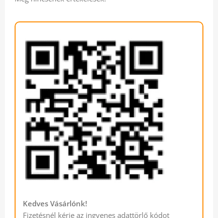
Kedves Vásárlónk!
Fizetésnél kérje az ingyenes adattörlő kódot