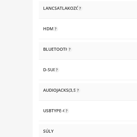
LANCSATLAKOZÓ
HDMI
BLUETOOTH
D-SUB
AUDIOJACKS(3,5)
USBTYPE-C
SÚLY