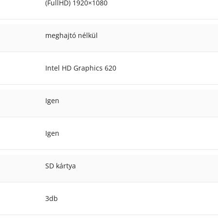
(FullHD) 1920×1080
meghajtó nélkül
Intel HD Graphics 620
Igen
Igen
SD kártya
3db