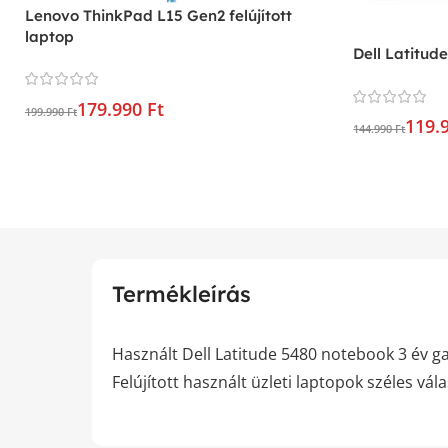
Lenovo ThinkPad L15 Gen2 felújított
laptop
Dell Latitude
179.990 Ft
199.990 Ft
119.
144.990 Ft
Termékleírás
Használt Dell Latitude 5480 notebook 3 év gar
Felújított használt üzleti laptopok széles vál