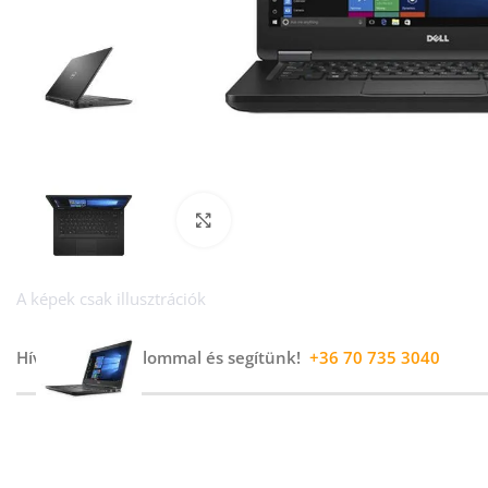
Kép nagyítása
A képek csak illusztrációk
Hívj minket bizalommal és segítünk!
+36 70 735 3040