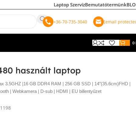
Laptop Szervíz
Bemutatótermünk
BLO
+36-70-735-3040
[email protecte
0
5480 használt laptop
Max 3.5GHZ |16 GB DDR4 RAM | 256 GB SSD | 14″(35.6cm)FHD |
ooth | Webkamera | D-sub | HDMI | EU billentyűzet
1198