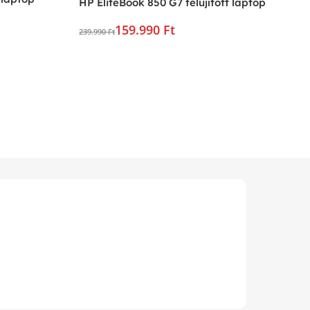
HP EliteBook 850 G7 felújított laptop
159.990 Ft
239.990 Ft