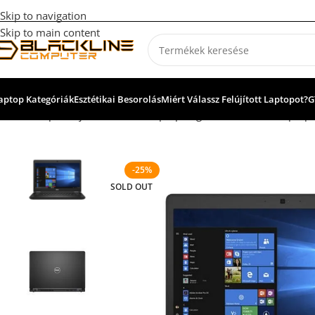
Skip to navigation
Skip to main content
aptop Kategóriák
Esztétikai Besorolás
Miért Válassz Felújított Laptopot?
G
Kezdőlap
Felújított, használt laptopok garanciával
Dell Laptop
-25%
SOLD OUT