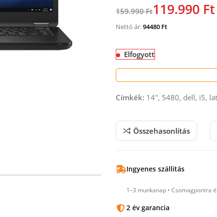
119.990 Ft
159.990 Ft
Nettó ár:
94480
Ft
Elfogyott
Címkék:
14", 5480, dell, i5, la
Összehasonlítás
Ingyenes szállítás
1–3 munkanap • Csomagpontra és
2 év garancia