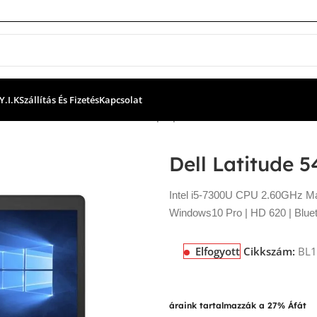
Y.I.K
Szállítás És Fizetés
Kapcsolat
ok
Dell Latitude 5480 használt laptop
Dell Latitude 
Intel i5-7300U CPU 2.60GHz 
Windows10 Pro | HD 620 | Bluet
Elfogyott
Cikkszám:
BL1
áraink tartalmazzák a 27% Áfát