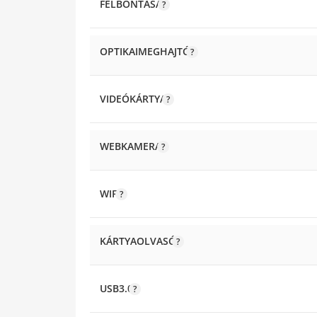
FELBONTÁSA
OPTIKAIMEGHAJTÓ
VIDEÓKÁRTYA
WEBKAMERA
WIFI
KÁRTYAOLVASÓ
USB3.0