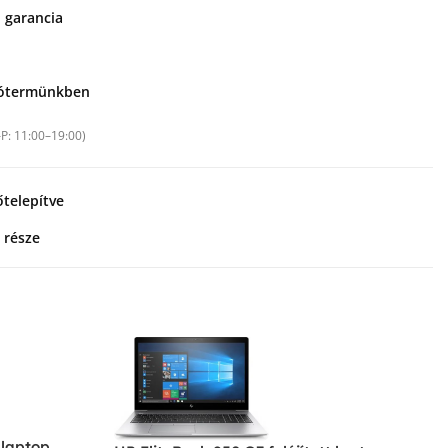
i garancia
tótermünkben
–P: 11:00–19:00)
telepítve
 része
 laptop