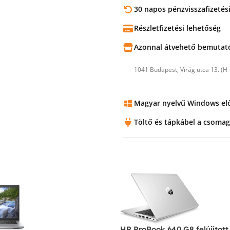
30 napos pénzvisszafizetés
Részletfizetési lehetőség
Azonnal átvehető bemuta
1041 Budapest, Virág utca 13. (H
Magyar nyelvű Windows elő
Töltő és tápkábel a csomag
HP ProBook 640 G8 felújított