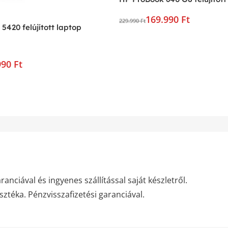
169.990 Ft
229.990 Ft
 5420 felújított laptop
990 Ft
anciával és ingyenes szállítással saját készletről.
asztéka. Pénzvisszafizetési garanciával.