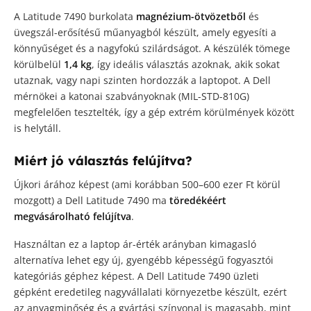
A Latitude 7490 burkolata
magnézium-ötvözetből
és
üvegszál-erősítésű műanyagból készült, amely egyesíti a
könnyűséget és a nagyfokú szilárdságot. A készülék tömege
körülbelül
1,4 kg
, így ideális választás azoknak, akik sokat
utaznak, vagy napi szinten hordozzák a laptopot. A Dell
mérnökei a katonai szabványoknak (MIL-STD-810G)
megfelelően tesztelték, így a gép extrém körülmények között
is helytáll.
Miért jó választás felújítva?
Újkori árához képest (ami korábban 500–600 ezer Ft körül
mozgott) a Dell Latitude 7490 ma
töredékéért
megvásárolható felújítva
.
Használtan ez a laptop ár-érték arányban kimagasló
alternatíva lehet egy új, gyengébb képességű fogyasztói
kategóriás géphez képest. A Dell Latitude 7490 üzleti
gépként eredetileg nagyvállalati környezetbe készült, ezért
az anyagminőség és a gyártási színvonal is magasabb, mint