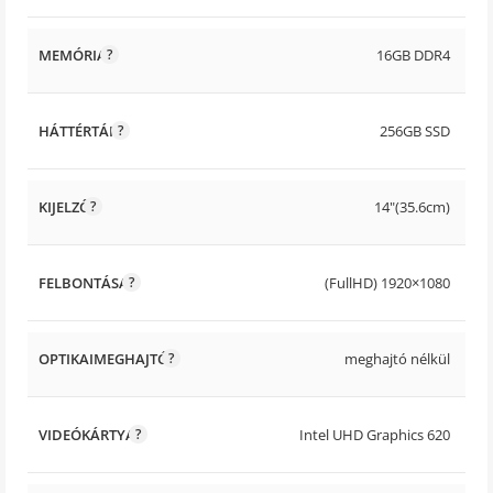
MEMÓRIA
16GB DDR4
HÁTTÉRTÁR
256GB SSD
KIJELZŐ
14"(35.6cm)
FELBONTÁSA
(FullHD) 1920×1080
OPTIKAIMEGHAJTÓ
meghajtó nélkül
VIDEÓKÁRTYA
Intel UHD Graphics 620