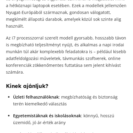
a hétköznapi laptopok esetében. Ezek a modellek jellemzően
Nyugat-Európából származnak, gondosan válogatott,
megkímélt állapotú darabok, amelyek közül sok szinte alig
használt.
Az i7 processzorral szerelt modell gyorsabb, hosszabb távon
is megbízható teljesítményt nyújt, és alkalmas a napi irodai
munkán túl akár komplexebb feladatokra is – például kisebb
adatfeldolgozási műveletek, távmunkás szoftverek, online
konferenciák zökkenőmentes futtatása sem jelent kihívást
számára.
Kinek ajánljuk?
Üzleti felhasználóknak
: megbízhatóság és biztonság
terén kiemelkedő választás
Egyetemistáknak és iskolásoknak
: könnyű, hosszú
üzemidő, jó ár-érték arány