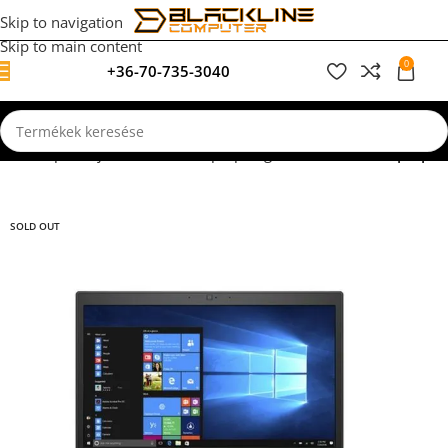
Skip to navigation
Skip to main content
0
+36-70-735-3040
0
F
Kezdőlap
Felújított, használt laptopok garanciával
Dell Laptopok
SOLD OUT