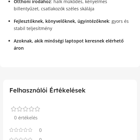
Otthoni irodához
: halk működés, kényelmes
billentyűzet, csatlakozók széles skálája
Fejlesztőknek, könyvelőknek, ügyintézőknek
: gyors és
stabil teljesítmény
Azoknak, akik minőségi laptopot keresnek elérhető
áron
Felhasználói Értékelések
0 értékelés
0
0