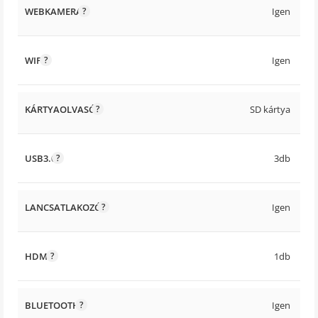
WEBKAMERA
Igen
WIFI
Igen
KÁRTYAOLVASÓ
SD kártya
USB3.0
3db
LANCSATLAKOZÓ
Igen
HDMI
1db
BLUETOOTH
Igen