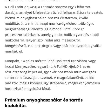
A Dell Latitude 7490 a Latitude sorozat egyik kiforrott
darabja, amelyet kifejezetten üzleti felhasználásra terveztek.
Prémium anyaghasználat, hosszú élettartam, kiváló
mobilitás és a mindennapi munkavégzéshez szükséges
megbízhatóság jellemzi. Ez a modell Intel Core i7
processzorral érkezik, amely gondoskodik a gyors és stabil
működésről, legyen szó irodai alkalmazásokról,
böngészésről, multitaskingról vagy akár könnyedebb grafikai
munkákról.
Kompakt, 14 colos mérete ideálissá teszi utazáshoz vagy
irodai környezethez egyaránt. A FullHD kijelző éles és
részletgazdag képet ad, így akár hosszabb munkavégzés
során sem fárasztja a szemet. A magnéziumötvözet ház
masszív, mégis könnyű, így strapabíró, mégis kényelmesen
hordozható megoldást kínál.
Prémium anyaghasználat és tartós
kialakítás