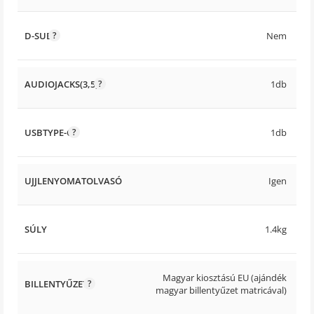
D-SUB
Nem
AUDIOJACKS(3,5)
1db
USBTYPE-C
1db
UJJLENYOMATOLVASÓ
Igen
SÚLY
1.4kg
Magyar kiosztású EU (ajándék
BILLENTYŰZET
magyar billentyűzet matricával)