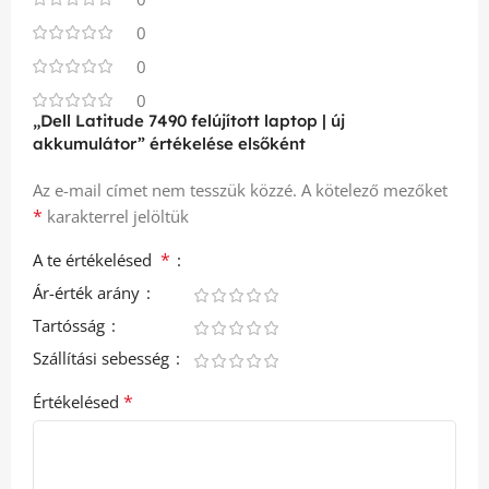
0
0
0
„Dell Latitude 7490 felújított laptop | új
akkumulátor” értékelése elsőként
Az e-mail címet nem tesszük közzé.
A kötelező mezőket
*
karakterrel jelöltük
*
A te értékelésed
Ár-érték arány
Tartósság
Szállítási sebesség
*
Értékelésed