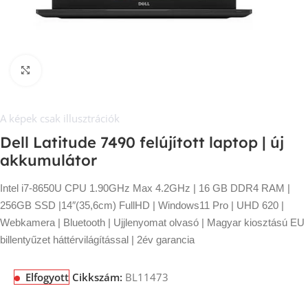
Kép nagyítása
A képek csak illusztrációk
Dell Latitude 7490 felújított laptop | új
akkumulátor
Intel i7-8650U CPU 1.90GHz Max 4.2GHz | 16 GB DDR4 RAM |
256GB SSD |14″(35,6cm) FullHD | Windows11 Pro | UHD 620 |
Webkamera | Bluetooth | Ujjlenyomat olvasó | Magyar kiosztású EU
billentyűzet háttérvilágítással | 2év garancia
Elfogyott
Cikkszám:
BL11473