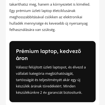
takaríthatsz meg, hanem a környezetet is kíméled.
Egy prémium üzleti laptop életciklusának
meghosszabbításával csökken az elektronikai
hulladék mennyisége és kevesebb új nyersanyag
felhasználására van szükség.
Prémium laptop, kedvező
áron
Válassz felújított üzleti laptopot, és élvezd a
vállalati kategória megbízhatóságát,
tartósságát és teljesítményét akár egy új
készülék árának töredékéért. Minden
készülékünkre 2 év garanciát biztosítunk.