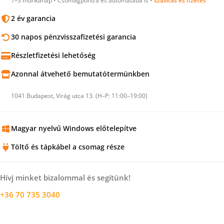
1–3 munkanap • Csomagpontra és automatába is •
szállítás és fizetés
2 év garancia
30 napos pénzvisszafizetési garancia
Részletfizetési lehetőség
Azonnal átvehető bemutatótermünkben
1041 Budapest, Virág utca 13. (H–P: 11:00–19:00)
Magyar nyelvű Windows előtelepítve
Töltő és tápkábel a csomag része
Hívj minket bizalommal és segítünk!
+36 70 735 3040