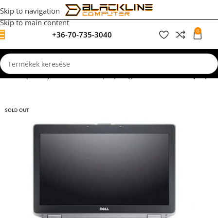
Skip to navigation
Skip to main content
0
+36-70-735-3040
0
F
Kezdőlap
Felújított, használt laptopok garanciával
Dell Laptopok
SOLD OUT