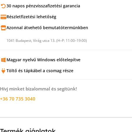
30 napos pénzvisszafizetési garancia
Részletfizetési lehetőség
Azonnal átvehető bemutatótermünkben
1041 Budapest, Virág utca 13. (H–P: 11:00–19:00)
Magyar nyelvű Windows előtelepítve
Töltő és tápkábel a csomag része
Hívj minket bizalommal és segítünk!
+36 70 735 3040
Termék ajánlatok