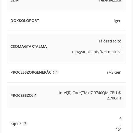
DOKKOLÓPORT
Igen
Hálózati töltő
CSOMAGTARTALMA
,
magyar billentyűzet matrica
PROCESSZORGENERÁCIÓ
i7-3.Gen
Intel(R) Core(TM) i7-3740QM CPU @
PROCESSZOR
2.70GHz
6
KIJELZŐ
,
15"