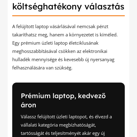
költséghatékony választás
A felújított laptop vásárlásával nemcsak pénzt
takaríthatsz meg, hanem a környezetet is kíméled.
Egy prémium üzleti laptop életciklusának
meghosszabbításával csökken az elektronikai
hulladék mennyisége és kevesebb új nyersanyag
felhasználására van szükség.
Prémium laptop, kedvező
áron
Válassz felújított üzleti laptopot, és élvezd a
vállalati kategória megbízhatóságát,
tartósságát és teljesítményét akár egy új