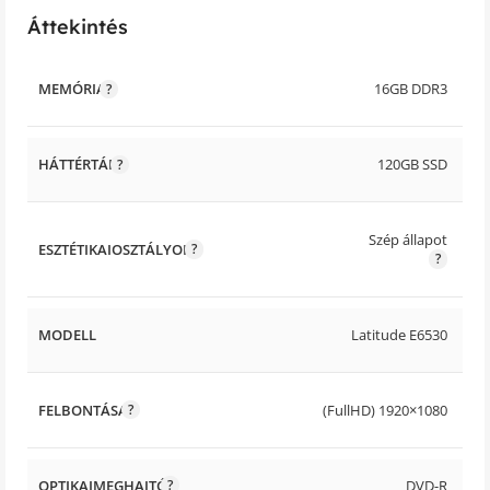
Áttekintés
MEMÓRIA
16GB DDR3
HÁTTÉRTÁR
120GB SSD
Szép állapot
ESZTÉTIKAIOSZTÁLYOK
MODELL
Latitude E6530
FELBONTÁSA
(FullHD) 1920×1080
OPTIKAIMEGHAJTÓ
DVD-R