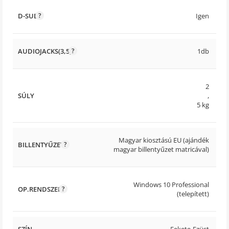
D-SUB
Igen
AUDIOJACKS(3,5)
1db
2
SÚLY
,
5 kg
Magyar kiosztású EU (ajándék
BILLENTYŰZET
magyar billentyűzet matricával)
Windows 10 Professional
OP.RENDSZER
(telepített)
SZÍN
Fekete-Ezüst