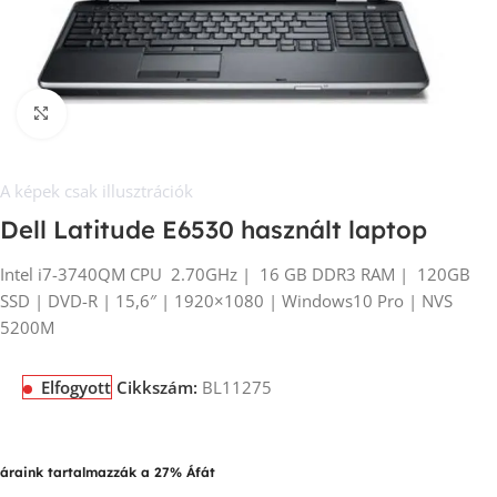
Kép nagyítása
A képek csak illusztrációk
Dell Latitude E6530 használt laptop
Intel i7-3740QM CPU 2.70GHz | 16 GB DDR3 RAM | 120GB
SSD | DVD-R | 15,6″ | 1920×1080 | Windows10 Pro | NVS
5200M
Elfogyott
Cikkszám:
BL11275
áraink tartalmazzák a 27% Áfát